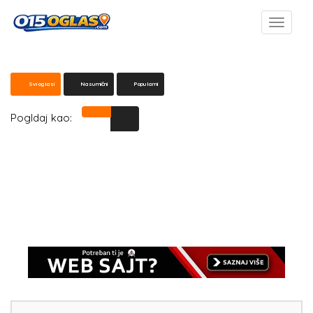
Svi oglasi
Nasumični
Popularni
Pogldaj kao: