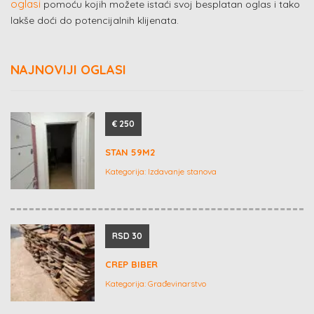
oglasi
pomoću kojih možete istaći svoj besplatan oglas i tako
lakše doći do potencijalnih klijenata.
NAJNOVIJI OGLASI
€ 250
STAN 59M2
Kategorija:
Izdavanje stanova
RSD 30
CREP BIBER
Kategorija:
Građevinarstvo