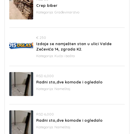
Crep biber
Kategorija:
Građevinarstvo
€ 250
Izdaje se namješten stan u ulici Valde
Zečevića 14, zgrada K2.
Kategorija:
Kuća i bašta
RSD 6,000
Radni sto,dve komode i ogledalo
Kategorija:
Nameštaj
RSD 6,000
Radni sto,dve komode i ogledalo
Kategorija:
Nameštaj