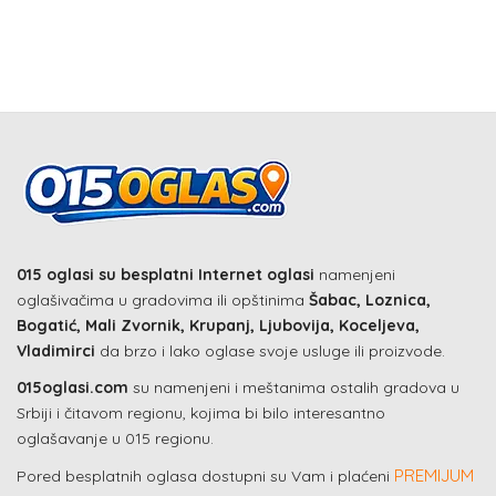
015 oglasi su besplatni Internet oglasi
namenjeni
oglašivačima u gradovima ili opštinima
Šabac, Loznica,
Bogatić, Mali Zvornik, Krupanj, Ljubovija, Koceljeva,
Vladimirci
da brzo i lako oglase svoje usluge ili proizvode.
015oglasi.com
su namenjeni i meštanima ostalih gradova u
Srbiji i čitavom regionu, kojima bi bilo interesantno
oglašavanje u 015 regionu.
PREMIJUM
Pored besplatnih oglasa dostupni su Vam i plaćeni