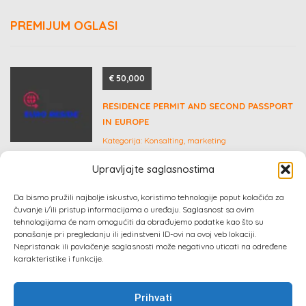
PREMIJUM OGLASI
€ 50,000
RESIDENCE PERMIT AND SECOND PASSPORT
IN EUROPE
Kategorija:
Konsalting, marketing
Upravljajte saglasnostima
GARSONJERA
Da bismo pružili najbolje iskustvo, koristimo tehnologije poput kolačića za
Kategorija:
Nekretnine
čuvanje i/ili pristup informacijama o uređaju. Saglasnost sa ovim
tehnologijama će nam omogućiti da obrađujemo podatke kao što su
ponašanje pri pregledanju ili jedinstveni ID-ovi na ovoj veb lokaciji.
Nepristanak ili povlačenje saglasnosti može negativno uticati na određene
karakteristike i funkcije.
Prihvati