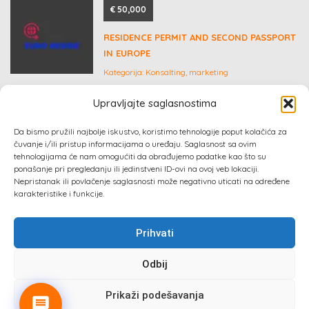
€ 50,000
RESIDENCE PERMIT AND SECOND PASSPORT
IN EUROPE
Kategorija:
Konsalting, marketing
Upravljajte saglasnostima
Dogovor
Da bismo pružili najbolje iskustvo, koristimo tehnologije poput kolačića za
čuvanje i/ili pristup informacijama o uređaju. Saglasnost sa ovim
POTREBAN SARADNIK ZA ADMINISTRACIJU I
tehnologijama će nam omogućiti da obrađujemo podatke kao što su
RAZVOJ DIGITALNIH PROIZVODA
ponašanje pri pregledanju ili jedinstveni ID-ovi na ovoj veb lokaciji.
Nepristanak ili povlačenje saglasnosti može negativno uticati na određene
Kategorija:
Posao, zaposlenje
karakteristike i funkcije.
Prihvati
Odbij
Sva prava zadržana 2024 ©
Izrada web sajta
: Absolute
Marketing & PR
Prikaži podešavanja