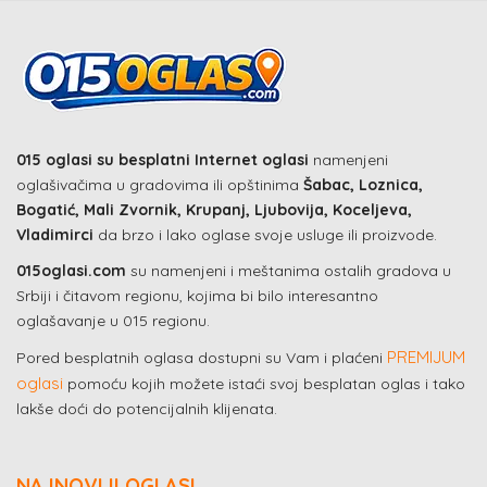
015 oglasi su besplatni Internet oglasi
namenjeni
oglašivačima u gradovima ili opštinima
Šabac, Loznica,
Bogatić, Mali Zvornik, Krupanj, Ljubovija, Koceljeva,
Vladimirci
da brzo i lako oglase svoje usluge ili proizvode.
015oglasi.com
su namenjeni i meštanima ostalih gradova u
Srbiji i čitavom regionu, kojima bi bilo interesantno
oglašavanje u 015 regionu.
PREMIJUM
Pored besplatnih oglasa dostupni su Vam i plaćeni
oglasi
pomoću kojih možete istaći svoj besplatan oglas i tako
lakše doći do potencijalnih klijenata.
NAJNOVIJI OGLASI