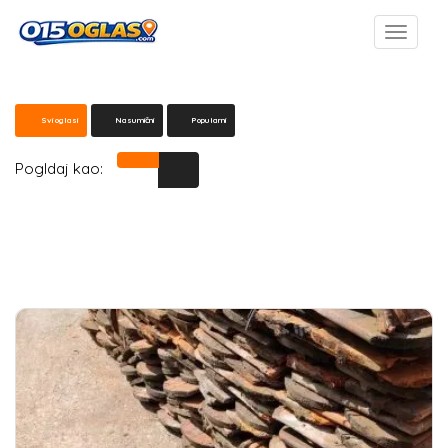
Svi oglasi
Nasumični
Popularni
Pogldaj kao: