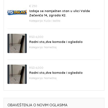
€ 250
Izdaje se namješten stan u ulici Valde
Zečevića 14, zgrada K2.
Kategorija:
Kuća i bašta
RSD 6,000
Radni sto,dve komode i ogledalo
Kategorija:
Nameštaj
RSD 6,000
Radni sto,dve komode i ogledalo
Kategorija:
Nameštaj
OBAVEŠTENJA O NOVIM OGLASIMA