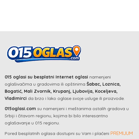
015 oglasi su besplatni Internet oglasi
namenjeni
oglašivačima u gradovima ili opštinima
Šabac, Loznica,
Bogatić, Mali Zvornik, Krupanj, Ljubovija, Koceljeva,
Vladimirci
da brzo i lako oglase svoje usluge ili proizvode.
015oglasi.com
su namenjeni i meštanima ostalih gradova u
Srbiji i čitavom regionu, kojima bi bilo interesantno
oglašavanje u 015 regionu.
PREMIJUM
Pored besplatnih oglasa dostupni su Vam i plaćeni