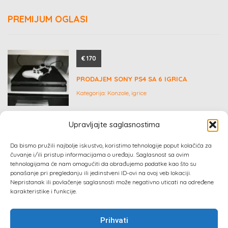
PREMIJUM OGLASI
€ 170
PRODAJEM SONY PS4 SA 6 IGRICA
Kategorija:
Konzole, igrice
Upravljajte saglasnostima
€ 0
Da bismo pružili najbolje iskustvo, koristimo tehnologije poput kolačića za
čuvanje i/ili pristup informacijama o uređaju. Saglasnost sa ovim
NAMESTAJ
tehnologijama će nam omogućiti da obrađujemo podatke kao što su
ponašanje pri pregledanju ili jedinstveni ID-ovi na ovoj veb lokaciji.
Kategorija:
Nameštaj
Nepristanak ili povlačenje saglasnosti može negativno uticati na određene
karakteristike i funkcije.
Prihvati