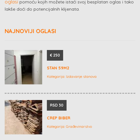
oglasi
pomoću kojih možete istaći svoj besplatan oglas i tako
lakše doći do potencijalnih klijenata.
NAJNOVIJI OGLASI
€ 250
STAN 59M2
Kategorija:
Izdavanje stanova
RSD 30
CREP BIBER
Kategorija:
Građevinarstvo