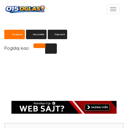
Svi oglasi
Nasumični
Popularni
Pogldaj kao: