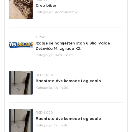
Crep biber
Kategorija:
Građevinarstvo
€ 250
Izdaje se namješten stan u ulici Valde
Zečevića 14, zgrada K2.
Kategorija:
Kuća i bašta
RSD 6,000
Radni sto,dve komode i ogledalo
Kategorija:
Nameštaj
RSD 6,000
Radni sto,dve komode i ogledalo
Kategorija:
Nameštaj