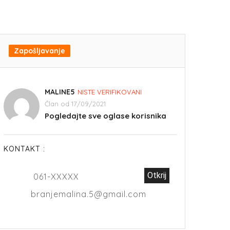
Zapošljavanje
MALINE5
NISTE VERIFIKOVANI
Član od 17/09/2021
Pogledajte sve oglase korisnika
KONTAKT :
Otkrij
061-XXXXX
branjemalina.5@gmail.com