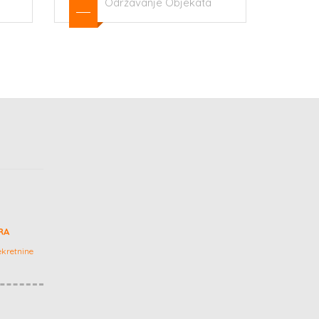
ta
Zaposlenje
RA
kretnine