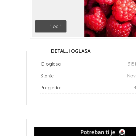
1
od
1
DETALJI OGLASA
ID oglasa:
315
Stanje:
Nov
Pregleda: