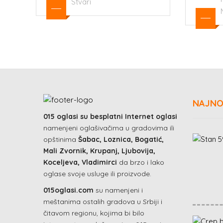
Moleraj
NAJNO
015 oglasi su besplatni Internet oglasi
namenjeni oglašivačima u gradovima ili
opštinima
Šabac, Loznica, Bogatić,
Mali Zvornik, Krupanj, Ljubovija,
Koceljeva, Vladimirci
da brzo i lako
oglase svoje usluge ili proizvode.
015oglasi.com
su namenjeni i
meštanima ostalih gradova u Srbiji i
čitavom regionu, kojima bi bilo