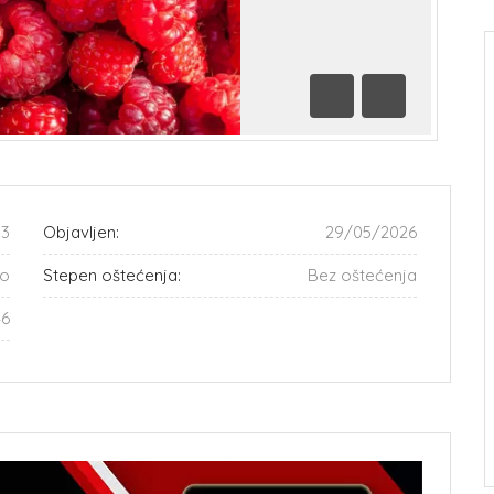
Prethodna
Sledeća
13
Objavljen:
29/05/2026
o
Stepen oštećenja:
Bez oštećenja
46