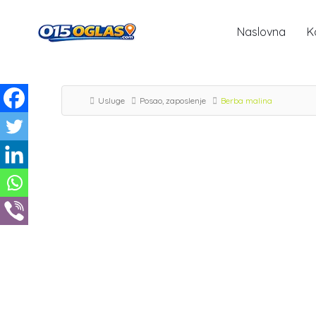
Naslovna
K
Usluge
Posao, zaposlenje
Berba malina