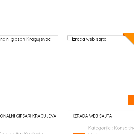
VIP
Upit
DA WEB SAJTA
DUBINSKO PRANJE NAMEŠT
Kategorija :
Konsalting,
Kategorija :
Čišćenje