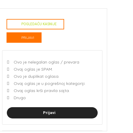
POGLEDAĆU KASNIJE
PRIJAVI
Ovo je nelegalan oglas / prevara
Ovaj oglas je SPAM.
Ovo je duplikat oglasa.
Ovaj oglas je u pogrešnoj kategoriji.
Ovaj oglas krši pravila sajta.
Drugo
Prijavi