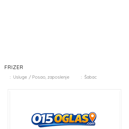
FRIZER
:
Usluge
/
Posao, zaposlenje
:
Šabac