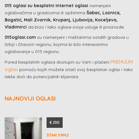
015 oglasi su besplatni Internet oglasi
namenjeni
oglašivačima u gradovima ili opštinima
Šabac, Loznica,
Bogatić, Mali Zvornik, Krupanj, Ljubovija, Koceljeva,
Vladimirci
da brzo i lako oglase svoje usluge ili proizvode.
015oglasi.com
su namenjeni i meštanima ostalih gradova u
Srbiji i čitavom regionu, kojima bi bilo interesantno
oglašavanje u 015 regionu.
PREMIJUM
Pored besplatnih oglasa dostupni su Vam i plaćeni
oglasi
pomoću kojih možete istaći svoj besplatan oglas i tako
lakše doći do potencijalnih klijenata.
NAJNOVIJI OGLASI
€ 250
STAN 59M2