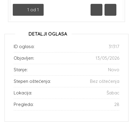
1
od
1
Prethodna
Sledeća
DETALJI OGLASA
ID oglasa:
31317
Objavljen:
13/05/2026
Stanje:
Novo
Stepen oštećenja:
Bez oštećenja
Lokacija:
Šabac
Pregleda:
28