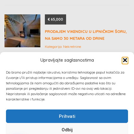
€ 65,000
PRODAJEM VIKENDICU U LIPNIČKOM ŠORU,
NA SAMO 30 METARA OD DRINE
Kategorija:
Nekretnine
Upravljajte saglasnostima
€ 50,000
Da bismo pružili najbolje iskustvo, koristimo tehnologije poput kolačića za
čuvanje i/ili pristup informacijama o uređaju. Saglasnost sa ovim
RESIDENCE PERMIT AND SECOND PASSPORT
tehnologijama će nam omogućiti da obrađujemo podatke kao što su
IN EUROPE
ponašanje pri pregledanju ili jedinstveni ID-ovi na ovoj veb lokaciji.
Nepristanak ili povlačenje saglasnosti može negativno uticati na određene
Kategorija:
Konsalting, marketing
karakteristike i funkcije.
Prihvati
Odbij
Sva prava zadržana 2024 ©
Izrada web sajta
: Absolute