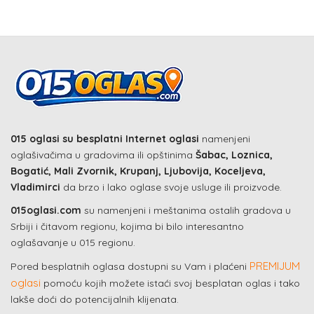
015 oglasi su besplatni Internet oglasi
namenjeni
oglašivačima u gradovima ili opštinima
Šabac, Loznica,
Bogatić, Mali Zvornik, Krupanj, Ljubovija, Koceljeva,
Vladimirci
da brzo i lako oglase svoje usluge ili proizvode.
015oglasi.com
su namenjeni i meštanima ostalih gradova u
Srbiji i čitavom regionu, kojima bi bilo interesantno
oglašavanje u 015 regionu.
PREMIJUM
Pored besplatnih oglasa dostupni su Vam i plaćeni
oglasi
pomoću kojih možete istaći svoj besplatan oglas i tako
lakše doći do potencijalnih klijenata.