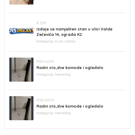
€ 250
Izdaje se namješten stan u ulici Valde
Zečevića 14, zgrada K2.
Kategorija:
Kuća i bašta
RSD 6,000
Radni sto,dve komode i ogledalo
Kategorija:
Nameštaj
RSD 6,000
Radni sto,dve komode i ogledalo
Kategorija:
Nameštaj