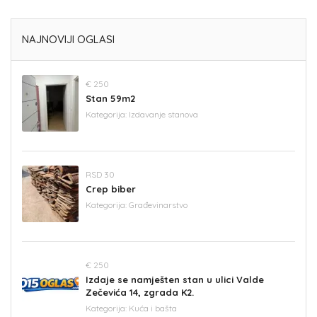
NAJNOVIJI OGLASI
€ 250
Stan 59m2
Kategorija:
Izdavanje stanova
RSD 30
Crep biber
Kategorija:
Građevinarstvo
€ 250
Izdaje se namješten stan u ulici Valde
Zečevića 14, zgrada K2.
Kategorija:
Kuća i bašta