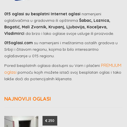
015 oglasi su besplatni Internet oglasi
namenjeni
oglašivačima u gradovima ili opštinima
Šabac, Loznica,
Bogatić, Mali Zvornik, Krupanj, Ljubovija, Koceljeva,
Vladimirci
da brzo i lako oglase svoje usluge ili proizvode.
015oglasi.com
su namenjeni i meštanima ostalih gradova u
Srbiji i čitavom regionu, kojima bi bilo interesantno
oglašavanje u 015 regionu.
PREMIJUM
Pored besplatnih oglasa dostupni su Vam i plaćeni
oglasi
pomoću kojih možete istaći svoj besplatan oglas i tako
lakše doći do potencijalnih klijenata.
NAJNOVIJI OGLASI
€ 250