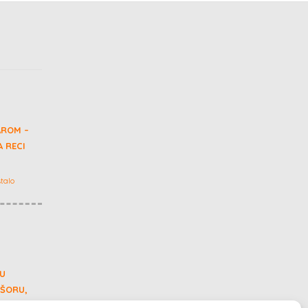
AROM –
 RECI
talo
 U
 ŠORU,
0 METARA