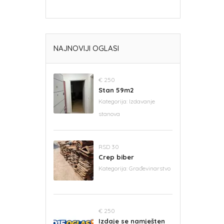
NAJNOVIJI OGLASI
€ 250
Stan 59m2
Kategorija:
Izdavanje
stanova
RSD 30
Crep biber
Kategorija:
Građevinarstvo
€ 250
Izdaje se namješten