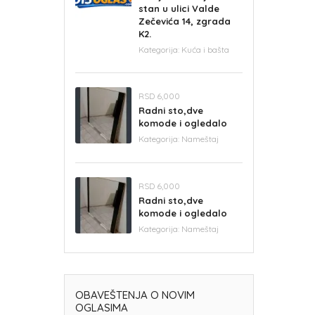
stan u ulici Valde
Zečevića 14, zgrada
K2.
Kategorija:
Kuća i bašta
RSD 6,000
Radni sto,dve
komode i ogledalo
Kategorija:
Nameštaj
RSD 6,000
Radni sto,dve
komode i ogledalo
Kategorija:
Nameštaj
OBAVEŠTENJA O NOVIM
OGLASIMA