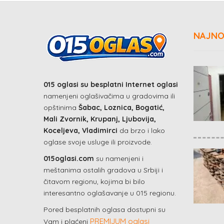
NAJNO
015 oglasi su besplatni Internet oglasi
namenjeni oglašivačima u gradovima ili
opštinima
Šabac, Loznica, Bogatić,
Mali Zvornik, Krupanj, Ljubovija,
Koceljeva, Vladimirci
da brzo i lako
oglase svoje usluge ili proizvode.
015oglasi.com
su namenjeni i
meštanima ostalih gradova u Srbiji i
čitavom regionu, kojima bi bilo
interesantno oglašavanje u 015 regionu.
Pored besplatnih oglasa dostupni su
PREMIJUM oglasi
Vam i plaćeni