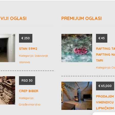
VIJI OGLASI
PREMIJUM OGLASI
€ 250
€ 45
STAN 59M2
RAFTING T
RAFTING NA
Kategorija:
Izdavanje
TARI
stanova
Kategorija:
Os
RSD 30
€ 65,000
CREP BIBER
PRODAJEM
Kategorija:
VIKENDICU
Građevinarstvo
LIPNIČKOM
NA SAMO 3