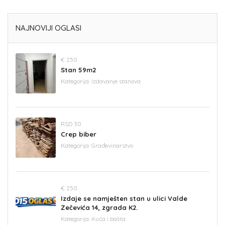
NAJNOVIJI OGLASI
€ 250
Stan 59m2
Kategorija:
Izdavanje stanova
RSD 30
Crep biber
Kategorija:
Građevinarstvo
€ 250
Izdaje se namješten stan u ulici Valde
Zečevića 14, zgrada K2.
Kategorija:
Kuća i bašta