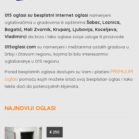
015 oglasi su besplatni Internet oglasi
namenjeni
oglašivačima u gradovima ili opštinima
Šabac, Loznica,
Bogatić, Mali Zvornik, Krupanj, Ljubovija, Koceljeva,
Vladimirci
da brzo i lako oglase svoje usluge ili proizvode.
015oglasi.com
su namenjeni i meštanima ostalih gradova u
Srbiji i čitavom regionu, kojima bi bilo interesantno
oglašavanje u 015 regionu.
PREMIJUM
Pored besplatnih oglasa dostupni su Vam i plaćeni
oglasi
pomoću kojih možete istaći svoj besplatan oglas i tako
lakše doći do potencijalnih klijenata.
NAJNOVIJI OGLASI
€ 250