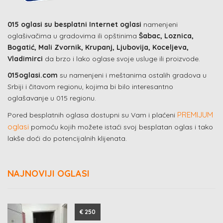
015 oglasi su besplatni Internet oglasi
namenjeni
oglašivačima u gradovima ili opštinima
Šabac, Loznica,
Bogatić, Mali Zvornik, Krupanj, Ljubovija, Koceljeva,
Vladimirci
da brzo i lako oglase svoje usluge ili proizvode.
015oglasi.com
su namenjeni i meštanima ostalih gradova u
Srbiji i čitavom regionu, kojima bi bilo interesantno
oglašavanje u 015 regionu.
PREMIJUM
Pored besplatnih oglasa dostupni su Vam i plaćeni
oglasi
pomoću kojih možete istaći svoj besplatan oglas i tako
lakše doći do potencijalnih klijenata.
NAJNOVIJI OGLASI
€ 250