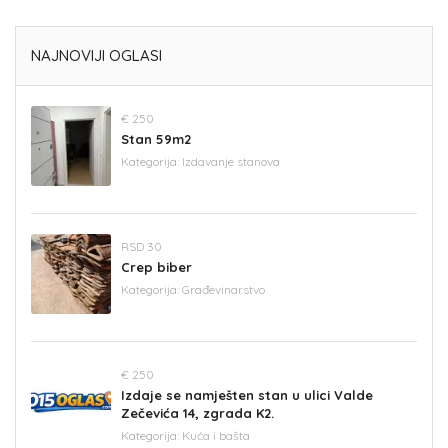
NAJNOVIJI OGLASI
€ 250
Stan 59m2
Kategorija:
Izdavanje stanova
RSD 30
Crep biber
Kategorija:
Građevinarstvo
€ 250
Izdaje se namješten stan u ulici Valde
Zečevića 14, zgrada K2.
Kategorija:
Kuća i bašta