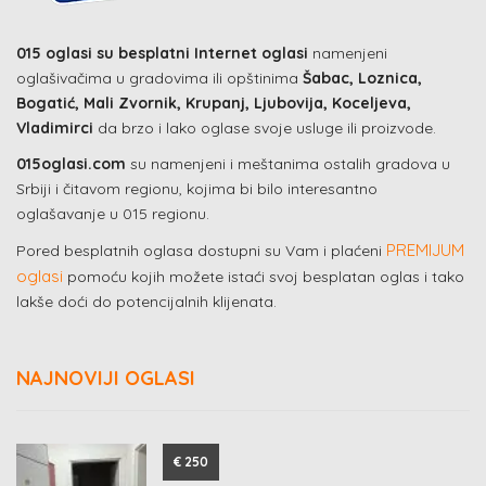
015 oglasi su besplatni Internet oglasi
namenjeni
oglašivačima u gradovima ili opštinima
Šabac, Loznica,
Bogatić, Mali Zvornik, Krupanj, Ljubovija, Koceljeva,
Vladimirci
da brzo i lako oglase svoje usluge ili proizvode.
015oglasi.com
su namenjeni i meštanima ostalih gradova u
Srbiji i čitavom regionu, kojima bi bilo interesantno
oglašavanje u 015 regionu.
PREMIJUM
Pored besplatnih oglasa dostupni su Vam i plaćeni
oglasi
pomoću kojih možete istaći svoj besplatan oglas i tako
lakše doći do potencijalnih klijenata.
NAJNOVIJI OGLASI
€ 250