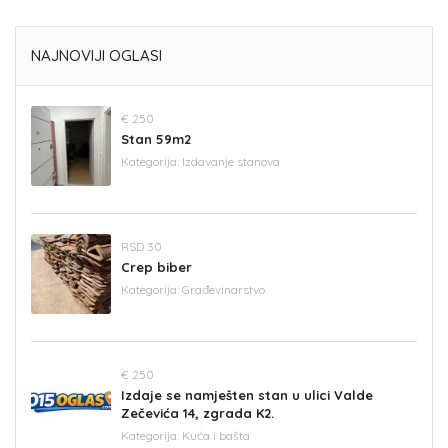
NAJNOVIJI OGLASI
€ 250
Stan 59m2
Kategorija:
Izdavanje stanova
RSD 30
Crep biber
Kategorija:
Građevinarstvo
€ 250
Izdaje se namješten stan u ulici Valde
Zečevića 14, zgrada K2.
Kategorija:
Kuća i bašta