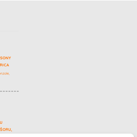
 SONY
GRICA
nzole,
 U
 ŠORU,
0 METARA