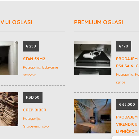
VIJI OGLASI
PREMIJUM OGLASI
€ 250
€ 170
STAN 59M2
PRODAJEM
PS4 SA 6 I
Kategorija:
Izdavanje
Kategorija:
Ko
stanova
igrice
RSD 30
€ 65,000
CREP BIBER
PRODAJEM
Kategorija:
VIKENDICU
Građevinarstvo
LIPNIČKOM
NA SAMO 3