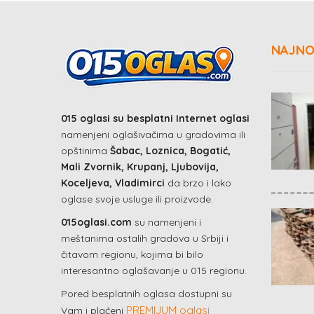
NAJNO
015 oglasi su besplatni Internet oglasi
namenjeni oglašivačima u gradovima ili
opštinima
Šabac, Loznica, Bogatić,
Mali Zvornik, Krupanj, Ljubovija,
Koceljeva, Vladimirci
da brzo i lako
oglase svoje usluge ili proizvode.
015oglasi.com
su namenjeni i
meštanima ostalih gradova u Srbiji i
čitavom regionu, kojima bi bilo
interesantno oglašavanje u 015 regionu.
Pored besplatnih oglasa dostupni su
PREMIJUM oglasi
Vam i plaćeni