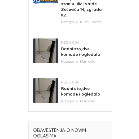
stan u ulici Valde
Zečevića 14, zgrada
K2.
Kategorija:
Kuća i bašta
RSD 6,000
Radni sto,dve
komode i ogledalo
Kategorija:
Nameštaj
RSD 6,000
Radni sto,dve
komode i ogledalo
Kategorija:
Nameštaj
OBAVEŠTENJA O NOVIM
OGLASIMA