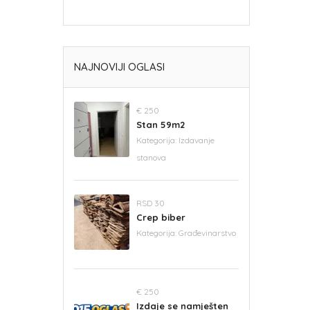
NAJNOVIJI OGLASI
€ 250
Stan 59m2
Kategorija:
Izdavanje
stanova
RSD 30
Crep biber
Kategorija:
Građevinarstvo
€ 250
Izdaje se namješten