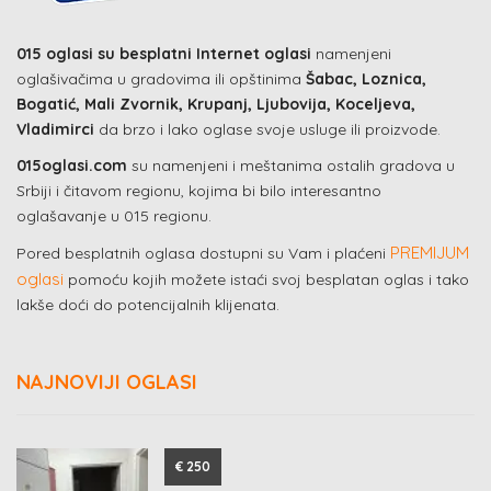
015 oglasi su besplatni Internet oglasi
namenjeni
oglašivačima u gradovima ili opštinima
Šabac, Loznica,
Bogatić, Mali Zvornik, Krupanj, Ljubovija, Koceljeva,
Vladimirci
da brzo i lako oglase svoje usluge ili proizvode.
015oglasi.com
su namenjeni i meštanima ostalih gradova u
Srbiji i čitavom regionu, kojima bi bilo interesantno
oglašavanje u 015 regionu.
PREMIJUM
Pored besplatnih oglasa dostupni su Vam i plaćeni
oglasi
pomoću kojih možete istaći svoj besplatan oglas i tako
lakše doći do potencijalnih klijenata.
NAJNOVIJI OGLASI
€ 250