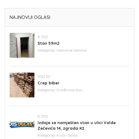
NAJNOVIJI OGLASI
€ 250
Stan 59m2
Kategorija:
Izdavanje stanova
RSD 30
Crep biber
Kategorija:
Građevinarstvo
€ 250
Izdaje se namješten stan u ulici Valde
Zečevića 14, zgrada K2.
Kategorija:
Kuća i bašta