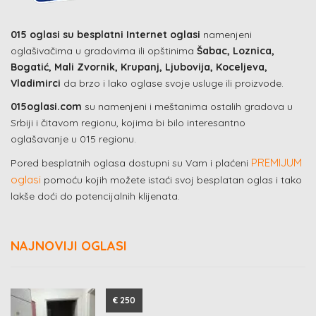
015 oglasi su besplatni Internet oglasi
namenjeni
oglašivačima u gradovima ili opštinima
Šabac, Loznica,
Bogatić, Mali Zvornik, Krupanj, Ljubovija, Koceljeva,
Vladimirci
da brzo i lako oglase svoje usluge ili proizvode.
015oglasi.com
su namenjeni i meštanima ostalih gradova u
Srbiji i čitavom regionu, kojima bi bilo interesantno
oglašavanje u 015 regionu.
PREMIJUM
Pored besplatnih oglasa dostupni su Vam i plaćeni
oglasi
pomoću kojih možete istaći svoj besplatan oglas i tako
lakše doći do potencijalnih klijenata.
NAJNOVIJI OGLASI
€ 250