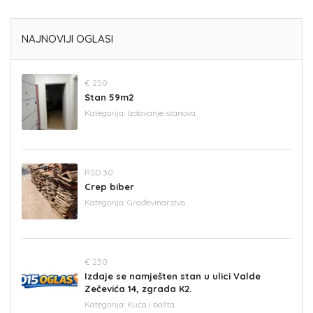
NAJNOVIJI OGLASI
€ 250
Stan 59m2
Kategorija:
Izdavanje stanova
RSD 30
Crep biber
Kategorija:
Građevinarstvo
€ 250
Izdaje se namješten stan u ulici Valde
Zečevića 14, zgrada K2.
Kategorija:
Kuća i bašta