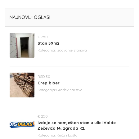
NAJNOVIJI OGLASI
€ 250
Stan 59m2
Kategorija:
Izdavanje stanova
RSD 30
Crep biber
Kategorija:
Građevinarstvo
€ 250
Izdaje se namješten stan u ulici Valde
Zečevića 14, zgrada K2.
Kategorija:
Kuća i bašta