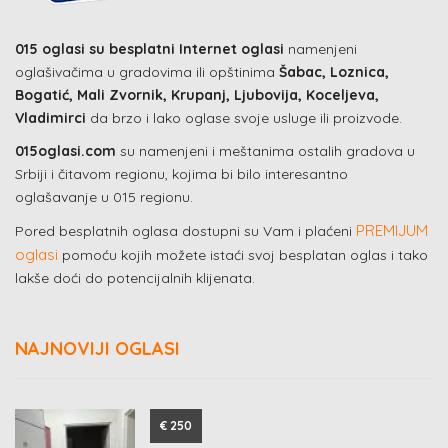
015 oglasi su besplatni Internet oglasi
namenjeni
oglašivačima u gradovima ili opštinima
Šabac, Loznica,
Bogatić, Mali Zvornik, Krupanj, Ljubovija, Koceljeva,
Vladimirci
da brzo i lako oglase svoje usluge ili proizvode.
015oglasi.com
su namenjeni i meštanima ostalih gradova u
Srbiji i čitavom regionu, kojima bi bilo interesantno
oglašavanje u 015 regionu.
PREMIJUM
Pored besplatnih oglasa dostupni su Vam i plaćeni
oglasi
pomoću kojih možete istaći svoj besplatan oglas i tako
lakše doći do potencijalnih klijenata.
NAJNOVIJI OGLASI
€ 250