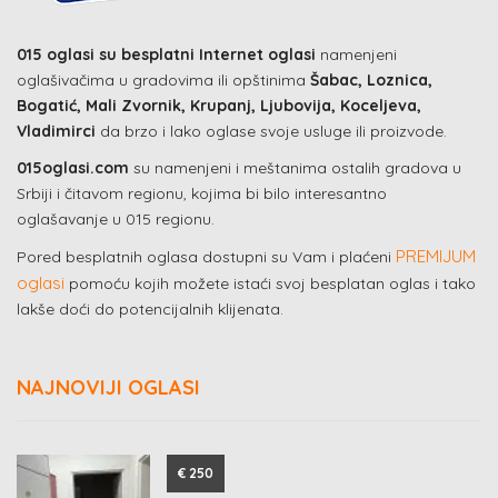
015 oglasi su besplatni Internet oglasi
namenjeni
oglašivačima u gradovima ili opštinima
Šabac, Loznica,
Bogatić, Mali Zvornik, Krupanj, Ljubovija, Koceljeva,
Vladimirci
da brzo i lako oglase svoje usluge ili proizvode.
015oglasi.com
su namenjeni i meštanima ostalih gradova u
Srbiji i čitavom regionu, kojima bi bilo interesantno
oglašavanje u 015 regionu.
PREMIJUM
Pored besplatnih oglasa dostupni su Vam i plaćeni
oglasi
pomoću kojih možete istaći svoj besplatan oglas i tako
lakše doći do potencijalnih klijenata.
NAJNOVIJI OGLASI
€ 250