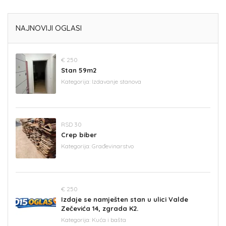
NAJNOVIJI OGLASI
€ 250
Stan 59m2
Kategorija:
Izdavanje stanova
RSD 30
Crep biber
Kategorija:
Građevinarstvo
€ 250
Izdaje se namješten stan u ulici Valde
Zečevića 14, zgrada K2.
Kategorija:
Kuća i bašta