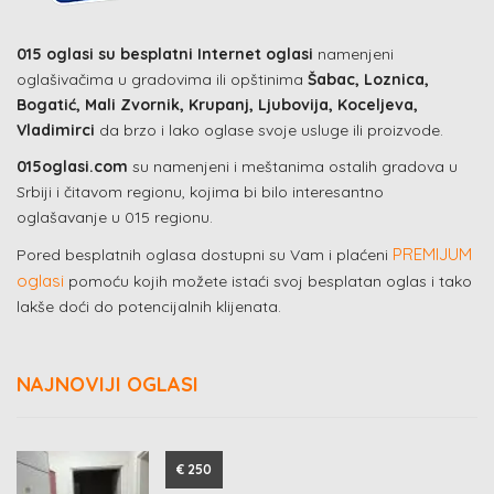
015 oglasi su besplatni Internet oglasi
namenjeni
oglašivačima u gradovima ili opštinima
Šabac, Loznica,
Bogatić, Mali Zvornik, Krupanj, Ljubovija, Koceljeva,
Vladimirci
da brzo i lako oglase svoje usluge ili proizvode.
015oglasi.com
su namenjeni i meštanima ostalih gradova u
Srbiji i čitavom regionu, kojima bi bilo interesantno
oglašavanje u 015 regionu.
PREMIJUM
Pored besplatnih oglasa dostupni su Vam i plaćeni
oglasi
pomoću kojih možete istaći svoj besplatan oglas i tako
lakše doći do potencijalnih klijenata.
NAJNOVIJI OGLASI
€ 250