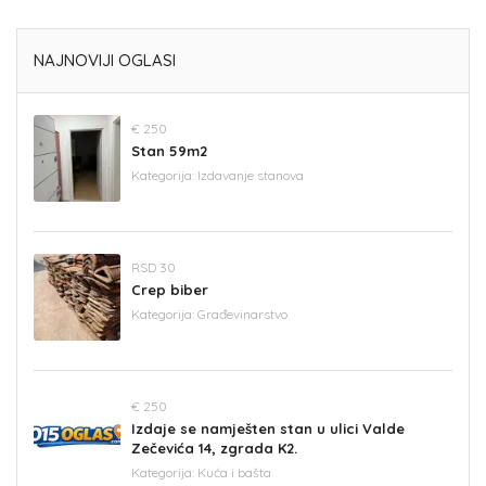
NAJNOVIJI OGLASI
€ 250
Stan 59m2
Kategorija:
Izdavanje stanova
RSD 30
Crep biber
Kategorija:
Građevinarstvo
€ 250
Izdaje se namješten stan u ulici Valde
Zečevića 14, zgrada K2.
Kategorija:
Kuća i bašta