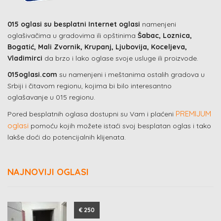
015 oglasi su besplatni Internet oglasi
namenjeni
oglašivačima u gradovima ili opštinima
Šabac, Loznica,
Bogatić, Mali Zvornik, Krupanj, Ljubovija, Koceljeva,
Vladimirci
da brzo i lako oglase svoje usluge ili proizvode.
015oglasi.com
su namenjeni i meštanima ostalih gradova u
Srbiji i čitavom regionu, kojima bi bilo interesantno
oglašavanje u 015 regionu.
PREMIJUM
Pored besplatnih oglasa dostupni su Vam i plaćeni
oglasi
pomoću kojih možete istaći svoj besplatan oglas i tako
lakše doći do potencijalnih klijenata.
NAJNOVIJI OGLASI
€ 250