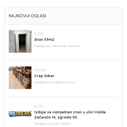
NAJNOVIJI OGLASI
€ 250
Stan 59m2
Kategorija:
Izdavanje stanova
RSD 30
Crep biber
Kategorija:
Građevinarstvo
€ 250
Izdaje se namješten stan u ulici Valde
Zečevića 14, zgrada K2.
Kategorija:
Kuća i bašta