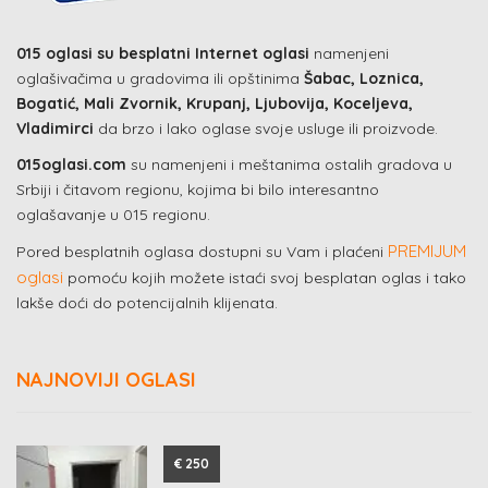
015 oglasi su besplatni Internet oglasi
namenjeni
oglašivačima u gradovima ili opštinima
Šabac, Loznica,
Bogatić, Mali Zvornik, Krupanj, Ljubovija, Koceljeva,
Vladimirci
da brzo i lako oglase svoje usluge ili proizvode.
015oglasi.com
su namenjeni i meštanima ostalih gradova u
Srbiji i čitavom regionu, kojima bi bilo interesantno
oglašavanje u 015 regionu.
PREMIJUM
Pored besplatnih oglasa dostupni su Vam i plaćeni
oglasi
pomoću kojih možete istaći svoj besplatan oglas i tako
lakše doći do potencijalnih klijenata.
NAJNOVIJI OGLASI
€ 250