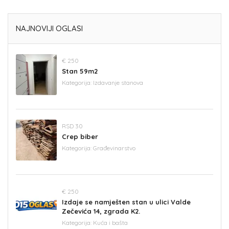
NAJNOVIJI OGLASI
€ 250
Stan 59m2
Kategorija:
Izdavanje stanova
RSD 30
Crep biber
Kategorija:
Građevinarstvo
€ 250
Izdaje se namješten stan u ulici Valde
Zečevića 14, zgrada K2.
Kategorija:
Kuća i bašta