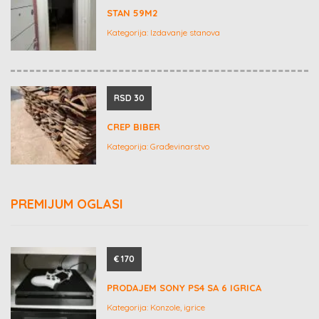
STAN 59M2
Kategorija:
Izdavanje stanova
RSD 30
CREP BIBER
Kategorija:
Građevinarstvo
PREMIJUM OGLASI
€ 170
PRODAJEM SONY PS4 SA 6 IGRICA
Kategorija:
Konzole, igrice