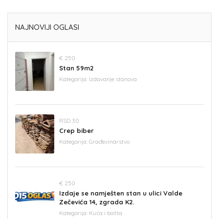
NAJNOVIJI OGLASI
€ 250
Stan 59m2
Kategorija:
Izdavanje stanova
RSD 30
Crep biber
Kategorija:
Građevinarstvo
€ 250
Izdaje se namješten stan u ulici Valde
Zečevića 14, zgrada K2.
Kategorija:
Kuća i bašta