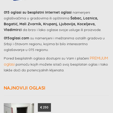
015 oglasi su besplatni Internet oglasi
namenjeni
oglašivačima u gradovima ili opštinima
Šabac, Loznica,
Bogatić, Mali Zvornik, Krupanj, Ljubovija, Koceljeva,
Vladimirci
da brzo i lako oglase svoje usluge ili proizvode.
015oglasi.com
su namenjeni i meštanima ostalih gradova u
Srbiji i čitavom regionu, kojima bi bilo interesantno
oglašavanje u 015 regionu.
PREMIJUM
Pored besplatnih oglasa dostupni su Vam i plaćeni
oglasi
pomoću kojih možete istaći svoj besplatan oglas i tako
lakše doći do potencijalnih klijenata.
NAJNOVIJI OGLASI
€ 250