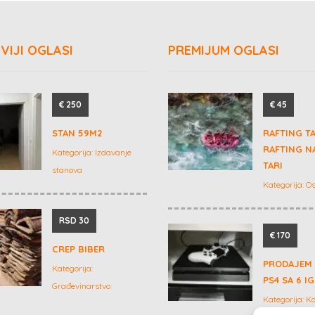
VIJI OGLASI
PREMIJUM OGLASI
€ 250
€ 45
STAN 59M2
RAFTING T
RAFTING NA
Kategorija:
Izdavanje
TARI
stanova
Kategorija:
Os
RSD 30
€ 170
CREP BIBER
PRODAJEM
Kategorija:
PS4 SA 6 I
Građevinarstvo
Kategorija:
Ko