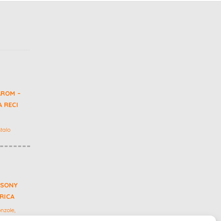
AROM –
 RECI
talo
 SONY
GRICA
nzole,