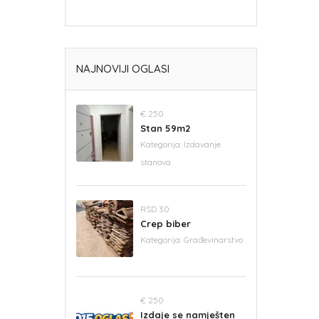
NAJNOVIJI OGLASI
€ 250
Stan 59m2
Kategorija:
Izdavanje
stanova
RSD 30
Crep biber
Kategorija:
Građevinarstvo
€ 250
Izdaje se namješten