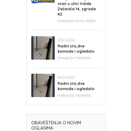
stan u ulici Valde
Zečevića 14, zgrada
K2.
Kategorija:
Kuća i bašta
RSD 6,000
Radni sto,dve
komode i ogledalo
Kategorija:
Nameštaj
RSD 6,000
Radni sto,dve
komode i ogledalo
Kategorija:
Nameštaj
OBAVEŠTENJA O NOVIM
OGLASIMA