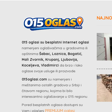
NAJNO
015 oglasi su besplatni Internet oglasi
namenjeni oglašivačima u gradovima ili
opštinima
Šabac, Loznica, Bogatić,
Mali Zvornik, Krupanj, Ljubovija,
Koceljeva, Vladimirci
da brzo i lako
oglase svoje usluge ili proizvode.
015oglasi.com
su namenjeni i
meštanima ostalih gradova u Srbiji i
čitavom regionu, kojima bi bilo
interesantno oglašavanje u 015 regionu.
Pored besplatnih oglasa dostupni su
PREMIJUM oglasi
Vam i plaćeni