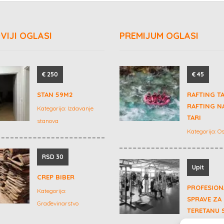
VIJI OGLASI
PREMIJUM OGLASI
€ 250
€ 45
STAN 59M2
RAFTING T
RAFTING NA
Kategorija:
Izdavanje
TARI
stanova
Kategorija:
Os
RSD 30
Upit
CREP BIBER
PROFESION
Kategorija:
SPRAVE ZA
Građevinarstvo
TERETANU 