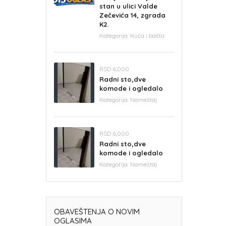
stan u ulici Valde
Zečevića 14, zgrada
K2.
Kategorija:
Kuća i bašta
RSD 6,000
Radni sto,dve
komode i ogledalo
Kategorija:
Nameštaj
RSD 6,000
Radni sto,dve
komode i ogledalo
Kategorija:
Nameštaj
OBAVEŠTENJA O NOVIM
OGLASIMA