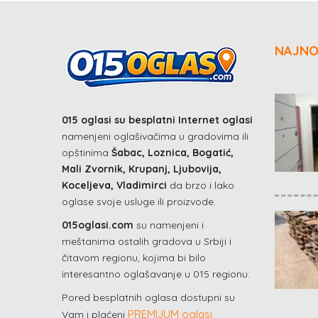
NAJNO
015 oglasi su besplatni Internet oglasi
namenjeni oglašivačima u gradovima ili
opštinima
Šabac, Loznica, Bogatić,
Mali Zvornik, Krupanj, Ljubovija,
Koceljeva, Vladimirci
da brzo i lako
oglase svoje usluge ili proizvode.
015oglasi.com
su namenjeni i
meštanima ostalih gradova u Srbiji i
čitavom regionu, kojima bi bilo
interesantno oglašavanje u 015 regionu.
Pored besplatnih oglasa dostupni su
PREMIJUM oglasi
Vam i plaćeni