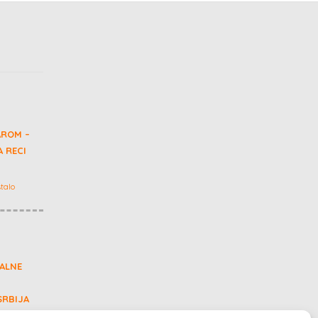
AROM –
 RECI
talo
ALNE
SRBIJA