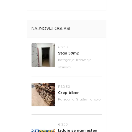
NAJNOVIJI OGLASI
€ 250
Stan 59m2
Kategorija:
Izdavanje
stanova
RSD 30
Crep biber
Kategorija:
Građevinarstvo
€ 250
Izdaje se namješten