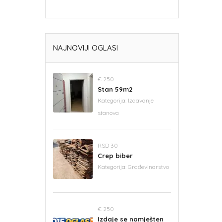
NAJNOVIJI OGLASI
€ 250
Stan 59m2
Kategorija:
Izdavanje
stanova
RSD 30
Crep biber
Kategorija:
Građevinarstvo
€ 250
Izdaje se namješten