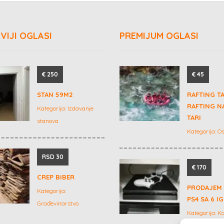
VIJI OGLASI
PREMIJUM OGLASI
€ 250
€ 45
STAN 59M2
RAFTING T
RAFTING NA
Kategorija:
Izdavanje
TARI
stanova
Kategorija:
Os
RSD 30
€ 170
CREP BIBER
PRODAJEM
Kategorija:
PS4 SA 6 I
Građevinarstvo
Kategorija:
Ko