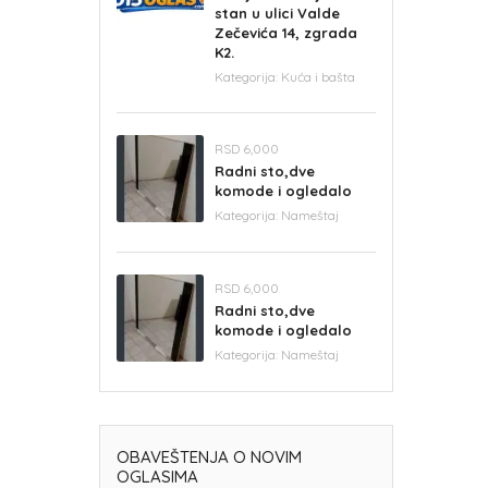
stan u ulici Valde
Zečevića 14, zgrada
K2.
Kategorija:
Kuća i bašta
RSD 6,000
Radni sto,dve
komode i ogledalo
Kategorija:
Nameštaj
RSD 6,000
Radni sto,dve
komode i ogledalo
Kategorija:
Nameštaj
OBAVEŠTENJA O NOVIM
OGLASIMA