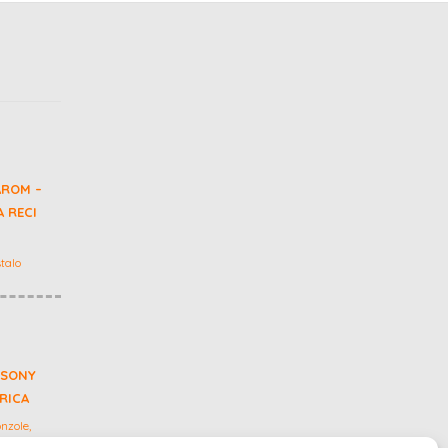
AROM –
 RECI
talo
 SONY
GRICA
nzole,