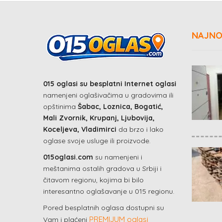
NAJNO
015 oglasi su besplatni Internet oglasi
namenjeni oglašivačima u gradovima ili
opštinima
Šabac, Loznica, Bogatić,
Mali Zvornik, Krupanj, Ljubovija,
Koceljeva, Vladimirci
da brzo i lako
oglase svoje usluge ili proizvode.
015oglasi.com
su namenjeni i
meštanima ostalih gradova u Srbiji i
čitavom regionu, kojima bi bilo
interesantno oglašavanje u 015 regionu.
Pored besplatnih oglasa dostupni su
PREMIJUM oglasi
Vam i plaćeni