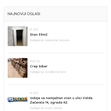
NAJNOVIJI OGLASI
€ 250
Stan 59m2
Kategorija:
Izdavanje stanova
RSD 30
Crep biber
Kategorija:
Građevinarstvo
€ 250
Izdaje se namješten stan u ulici Valde
Zečevića 14, zgrada K2.
Kategorija:
Kuća i bašta