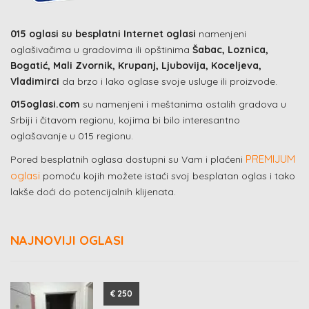
015 oglasi su besplatni Internet oglasi
namenjeni
oglašivačima u gradovima ili opštinima
Šabac, Loznica,
Bogatić, Mali Zvornik, Krupanj, Ljubovija, Koceljeva,
Vladimirci
da brzo i lako oglase svoje usluge ili proizvode.
015oglasi.com
su namenjeni i meštanima ostalih gradova u
Srbiji i čitavom regionu, kojima bi bilo interesantno
oglašavanje u 015 regionu.
PREMIJUM
Pored besplatnih oglasa dostupni su Vam i plaćeni
oglasi
pomoću kojih možete istaći svoj besplatan oglas i tako
lakše doći do potencijalnih klijenata.
NAJNOVIJI OGLASI
€ 250