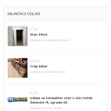
NAJNOVIJI OGLASI
€ 250
Stan 59m2
Kategorija:
Izdavanje stanova
RSD 30
Crep biber
Kategorija:
Građevinarstvo
€ 250
Izdaje se namješten stan u ulici Valde
Zečevića 14, zgrada K2.
Kategorija:
Kuća i bašta