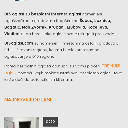
015 oglasi su besplatni Internet oglasi
namenjeni
oglašivačima u gradovima ili opštinima
Šabac, Loznica,
Bogatić, Mali Zvornik, Krupanj, Ljubovija, Koceljeva,
Vladimirci
da brzo i lako oglase svoje usluge ili proizvode.
015oglasi.com
su namenjeni i meštanima ostalih gradova u
Srbiji i čitavom regionu, kojima bi bilo interesantno
oglašavanje u 015 regionu.
PREMIJUM
Pored besplatnih oglasa dostupni su Vam i plaćeni
oglasi
pomoću kojih možete istaći svoj besplatan oglas i tako
lakše doći do potencijalnih klijenata.
NAJNOVIJI OGLASI
€ 250