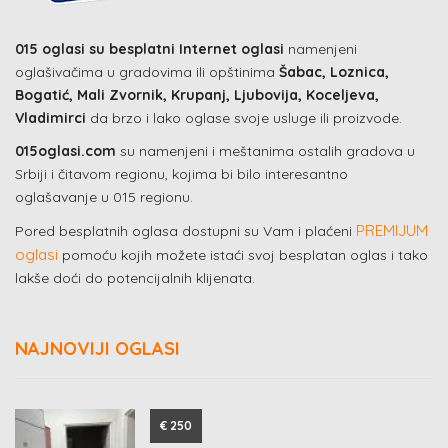
015 oglasi su besplatni Internet oglasi
namenjeni
oglašivačima u gradovima ili opštinima
Šabac, Loznica,
Bogatić, Mali Zvornik, Krupanj, Ljubovija, Koceljeva,
Vladimirci
da brzo i lako oglase svoje usluge ili proizvode.
015oglasi.com
su namenjeni i meštanima ostalih gradova u
Srbiji i čitavom regionu, kojima bi bilo interesantno
oglašavanje u 015 regionu.
PREMIJUM
Pored besplatnih oglasa dostupni su Vam i plaćeni
oglasi
pomoću kojih možete istaći svoj besplatan oglas i tako
lakše doći do potencijalnih klijenata.
NAJNOVIJI OGLASI
€ 250