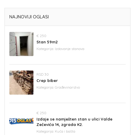
NAJNOVIJI OGLASI
€ 250
Stan 59m2
Kategorija:
Izdavanje stanova
RSD 30
Crep biber
Kategorija:
Građevinarstvo
€ 250
Izdaje se namješten stan u ulici Valde
Zečevića 14, zgrada K2.
Kategorija:
Kuća i bašta