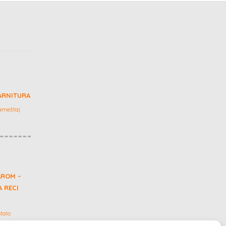
ARNITURA
ameštaj
AROM –
 RECI
talo