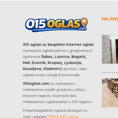
NAJNO
015 oglasi su besplatni Internet oglasi
namenjeni oglašivačima u gradovima ili
opštinima
Šabac, Loznica, Bogatić,
Mali Zvornik, Krupanj, Ljubovija,
Koceljeva, Vladimirci
da brzo i lako
oglase svoje usluge ili proizvode.
015oglasi.com
su namenjeni i
meštanima ostalih gradova u Srbiji i
čitavom regionu, kojima bi bilo
interesantno oglašavanje u 015 regionu.
Pored besplatnih oglasa dostupni su
PREMIJUM oglasi
Vam i plaćeni