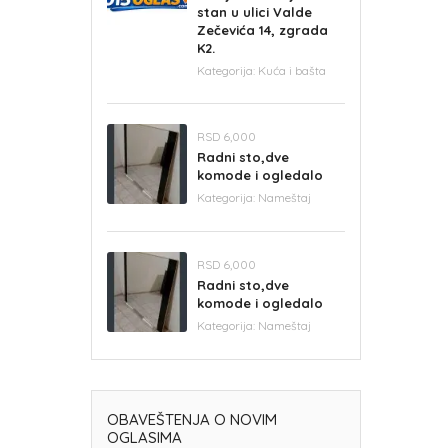
stan u ulici Valde
Zečevića 14, zgrada
K2.
Kategorija:
Kuća i bašta
RSD 6,000
Radni sto,dve
komode i ogledalo
Kategorija:
Nameštaj
RSD 6,000
Radni sto,dve
komode i ogledalo
Kategorija:
Nameštaj
OBAVEŠTENJA O NOVIM
OGLASIMA