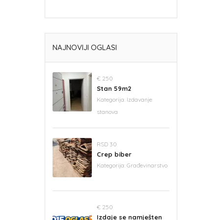
NAJNOVIJI OGLASI
€ 250
Stan 59m2
Kategorija:
Izdavanje
stanova
RSD 30
Crep biber
Kategorija:
Građevinarstvo
€ 250
Izdaje se namješten