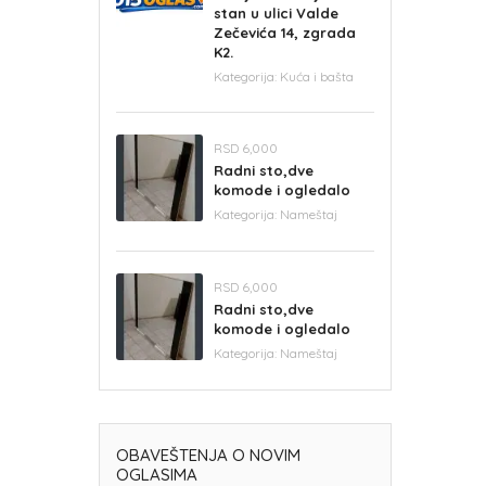
stan u ulici Valde
Zečevića 14, zgrada
K2.
Kategorija:
Kuća i bašta
RSD 6,000
Radni sto,dve
komode i ogledalo
Kategorija:
Nameštaj
RSD 6,000
Radni sto,dve
komode i ogledalo
Kategorija:
Nameštaj
OBAVEŠTENJA O NOVIM
OGLASIMA