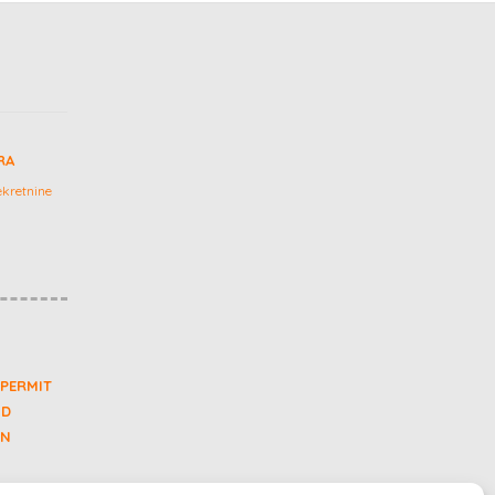
RA
kretnine
 PERMIT
ND
IN
nsalting,