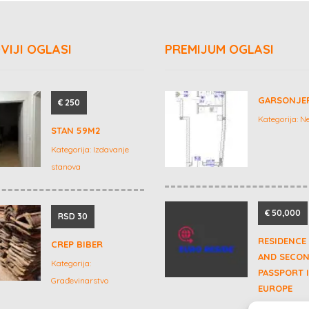
VIJI OGLASI
PREMIJUM OGLASI
GARSONJE
€ 250
Kategorija:
Ne
STAN 59M2
Kategorija:
Izdavanje
stanova
€ 50,000
RSD 30
RESIDENCE
CREP BIBER
AND SECO
Kategorija:
PASSPORT 
Građevinarstvo
EUROPE
Kategorija:
Ko