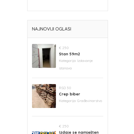
NAJNOVIJI OGLASI
€ 250
Stan 59m2
Kategorija:
Izdavanje
stanova
RSD 30
Crep biber
Kategorija:
Građevinarstvo
€ 250
Izdaje se namješten