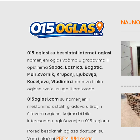
NAJNO
015 oglasi su besplatni Internet oglasi
namenjeni oglašivačima u gradovima ili
opštinima
Šabac, Loznica, Bogatić,
Mali Zvornik, Krupanj, Ljubovija,
Koceljeva, Vladimirci
da brzo i lako
oglase svoje usluge ili proizvode.
015oglasi.com
su namenjeni i
meštanima ostalih gradova u Srbiji i
čitavom regionu, kojima bi bilo
interesantno oglašavanje u 015 regionu.
Pored besplatnih oglasa dostupni su
PREMIJUM oglasi
Vam i plaćeni