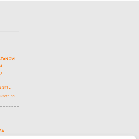
STANOVI
M
U
 STIL
kretnine
RA