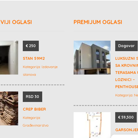
VIJI OGLASI
PREMIJUM OGLASI
€ 250
Dogovor
STAN 59M2
LUKSUZNI 
SA KROVNI
Kategorija:
Izdavanje
TERASAMA 
stanova
LOZNICI –
PENTHOUSE
Kategorija:
Ne
RSD 30
CREP BIBER
€ 59,500
Kategorija:
Građevinarstvo
GARSONJE