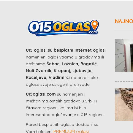
NAJNO
015 oglasi su besplatni Internet oglasi
namenjeni oglašivačima u gradovima ili
opštinima
Šabac, Loznica, Bogatić,
Mali Zvornik, Krupanj, Ljubovija,
Koceljeva, Vladimirci
da brzo i lako
oglase svoje usluge ili proizvode.
015oglasi.com
su namenjeni i
meštanima ostalih gradova u Srbiji i
čitavom regionu, kojima bi bilo
interesantno oglašavanje u 015 regionu.
Pored besplatnih oglasa dostupni su
PREMIJUM oglasi
Vam i plaćeni