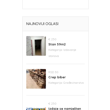
NAJNOVIJI OGLASI
€ 250
Stan 59m2
Kategorija:
Izdavanje
stanova
RSD 30
Crep biber
Kategorija:
Građevinarstvo
€ 250
Izdaje se namješten