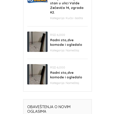
stan u ulici Valde
Zečevića 14, zgrada
K2.
Kategorija:
Kuća i bašta
RSD 6,000
Radni sto,dve
komode i ogledalo
Kategorija:
Nameštaj
RSD 6,000
Radni sto,dve
komode i ogledalo
Kategorija:
Nameštaj
OBAVEŠTENJA O NOVIM
OGLASIMA