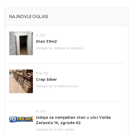
NAJNOVIJI OGLASI
€ 250
Stan 59m2
Kategorija:
Izdavanje stanova
RSD 30
Crep biber
Kategorija:
Građevinarstvo
€ 250
Izdaje se namješten stan u ulici Valde
Zečevića 14, zgrada K2.
Kategorija:
Kuća i bašta