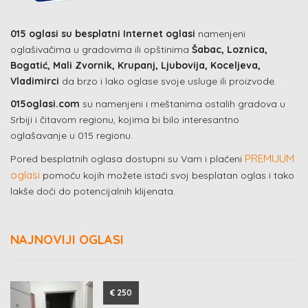
015 oglasi su besplatni Internet oglasi
namenjeni
oglašivačima u gradovima ili opštinima
Šabac, Loznica,
Bogatić, Mali Zvornik, Krupanj, Ljubovija, Koceljeva,
Vladimirci
da brzo i lako oglase svoje usluge ili proizvode.
015oglasi.com
su namenjeni i meštanima ostalih gradova u
Srbiji i čitavom regionu, kojima bi bilo interesantno
oglašavanje u 015 regionu.
PREMIJUM
Pored besplatnih oglasa dostupni su Vam i plaćeni
oglasi
pomoću kojih možete istaći svoj besplatan oglas i tako
lakše doći do potencijalnih klijenata.
NAJNOVIJI OGLASI
€ 250