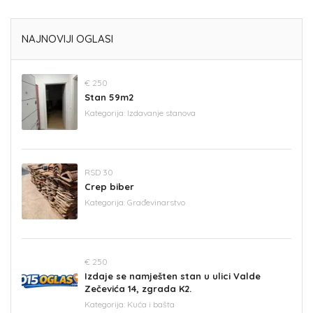
NAJNOVIJI OGLASI
€ 250
Stan 59m2
Kategorija:
Izdavanje stanova
RSD 30
Crep biber
Kategorija:
Građevinarstvo
€ 250
Izdaje se namješten stan u ulici Valde
Zečevića 14, zgrada K2.
Kategorija:
Kuća i bašta