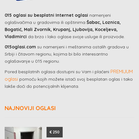
015 oglasi su besplatni Internet oglasi
namenjeni
oglašivačima u gradovima ili opštinima
Šabac, Loznica,
Bogatić, Mali Zvornik, Krupanj, Ljubovija, Koceljeva,
Vladimirci
da brzo i lako oglase svoje usluge ili proizvode.
015oglasi.com
su namenjeni i meštanima ostalih gradova u
Srbiji i čitavom regionu, kojima bi bilo interesantno
oglašavanje u 015 regionu.
PREMIJUM
Pored besplatnih oglasa dostupni su Vam i plaćeni
oglasi
pomoću kojih možete istaći svoj besplatan oglas i tako
lakše doći do potencijalnih klijenata.
NAJNOVIJI OGLASI
€ 250