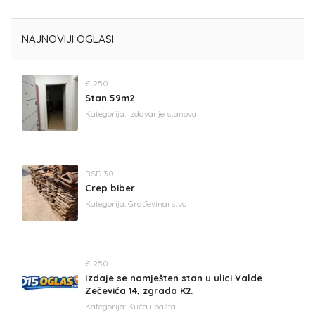
NAJNOVIJI OGLASI
€ 250
Stan 59m2
Kategorija:
Izdavanje stanova
RSD 30
Crep biber
Kategorija:
Građevinarstvo
€ 250
Izdaje se namješten stan u ulici Valde
Zečevića 14, zgrada K2.
Kategorija:
Kuća i bašta