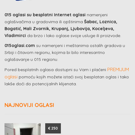
015 oglasi su besplatni Internet oglasi
namenjeni
oglašivačima u gradovima ili opštinima
Šabac, Loznica,
Bogatić, Mali Zvornik, Krupanj, Ljubovija, Koceljeva,
Vladimirci
da brzo i lako oglase svoje usluge ili proizvode.
015oglasi.com
su namenjeni i meštanima ostalih gradova u
Srbiji i čitavom regionu, kojima bi bilo interesantno
oglašavanje u 015 regionu.
PREMIJUM
Pored besplatnih oglasa dostupni su Vam i plaćeni
oglasi
pomoću kojih možete istaći svoj besplatan oglas i tako
lakše doći do potencijalnih klijenata.
NAJNOVIJI OGLASI
€ 250