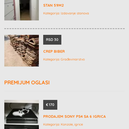
STAN 59M2
Kategorija:
Izdavanje stanova
RSD 30
CREP BIBER
Kategorija:
Građevinarstvo
PREMIJUM OGLASI
€ 170
PRODAJEM SONY PS4 SA 6 IGRICA
Kategorija:
Konzole, igrice