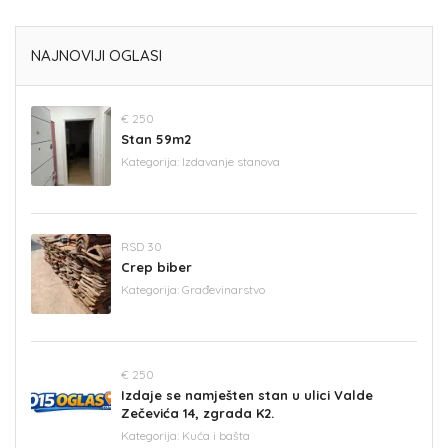
NAJNOVIJI OGLASI
€ 250
Stan 59m2
Kategorija:
Izdavanje stanova
RSD 30
Crep biber
Kategorija:
Građevinarstvo
€ 250
Izdaje se namješten stan u ulici Valde
Zečevića 14, zgrada K2.
Kategorija:
Kuća i bašta