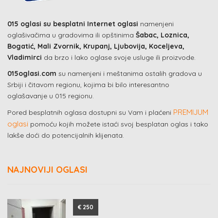
015 oglasi su besplatni Internet oglasi
namenjeni
oglašivačima u gradovima ili opštinima
Šabac, Loznica,
Bogatić, Mali Zvornik, Krupanj, Ljubovija, Koceljeva,
Vladimirci
da brzo i lako oglase svoje usluge ili proizvode.
015oglasi.com
su namenjeni i meštanima ostalih gradova u
Srbiji i čitavom regionu, kojima bi bilo interesantno
oglašavanje u 015 regionu.
PREMIJUM
Pored besplatnih oglasa dostupni su Vam i plaćeni
oglasi
pomoću kojih možete istaći svoj besplatan oglas i tako
lakše doći do potencijalnih klijenata.
NAJNOVIJI OGLASI
€ 250