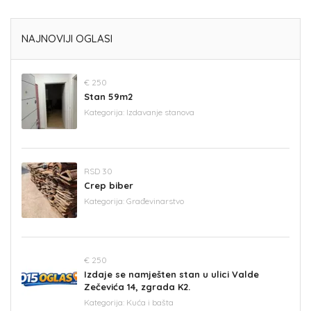
NAJNOVIJI OGLASI
€ 250
Stan 59m2
Kategorija:
Izdavanje stanova
RSD 30
Crep biber
Kategorija:
Građevinarstvo
€ 250
Izdaje se namješten stan u ulici Valde
Zečevića 14, zgrada K2.
Kategorija:
Kuća i bašta