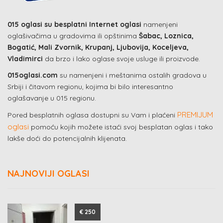
015 oglasi su besplatni Internet oglasi
namenjeni
oglašivačima u gradovima ili opštinima
Šabac, Loznica,
Bogatić, Mali Zvornik, Krupanj, Ljubovija, Koceljeva,
Vladimirci
da brzo i lako oglase svoje usluge ili proizvode.
015oglasi.com
su namenjeni i meštanima ostalih gradova u
Srbiji i čitavom regionu, kojima bi bilo interesantno
oglašavanje u 015 regionu.
PREMIJUM
Pored besplatnih oglasa dostupni su Vam i plaćeni
oglasi
pomoću kojih možete istaći svoj besplatan oglas i tako
lakše doći do potencijalnih klijenata.
NAJNOVIJI OGLASI
€ 250