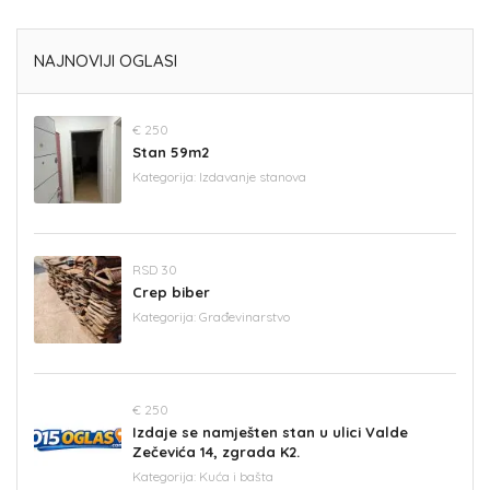
NAJNOVIJI OGLASI
€ 250
Stan 59m2
Kategorija:
Izdavanje stanova
RSD 30
Crep biber
Kategorija:
Građevinarstvo
€ 250
Izdaje se namješten stan u ulici Valde
Zečevića 14, zgrada K2.
Kategorija:
Kuća i bašta