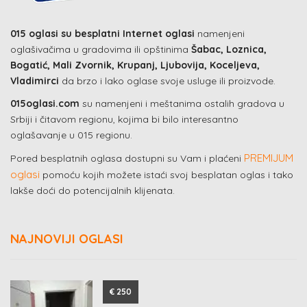
015 oglasi su besplatni Internet oglasi
namenjeni
oglašivačima u gradovima ili opštinima
Šabac, Loznica,
Bogatić, Mali Zvornik, Krupanj, Ljubovija, Koceljeva,
Vladimirci
da brzo i lako oglase svoje usluge ili proizvode.
015oglasi.com
su namenjeni i meštanima ostalih gradova u
Srbiji i čitavom regionu, kojima bi bilo interesantno
oglašavanje u 015 regionu.
PREMIJUM
Pored besplatnih oglasa dostupni su Vam i plaćeni
oglasi
pomoću kojih možete istaći svoj besplatan oglas i tako
lakše doći do potencijalnih klijenata.
NAJNOVIJI OGLASI
€ 250