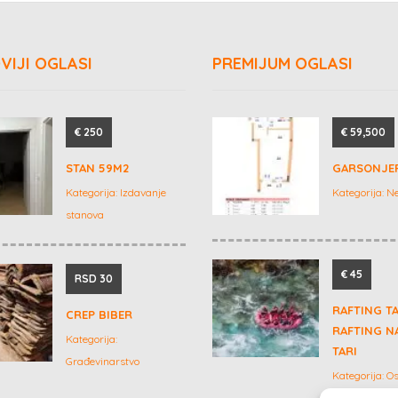
VIJI OGLASI
PREMIJUM OGLASI
€ 250
€ 59,500
STAN 59M2
GARSONJE
Kategorija:
Izdavanje
Kategorija:
Ne
stanova
€ 45
RSD 30
RAFTING T
CREP BIBER
RAFTING NA
Kategorija:
TARI
Građevinarstvo
Kategorija:
Os