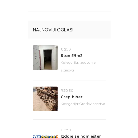
NAJNOVIJI OGLASI
€ 250
Stan 59m2
Kategorija:
Izdavanje
stanova
RSD 30
Crep biber
Kategorija:
Građevinarstvo
€ 250
Izdaje se namješten