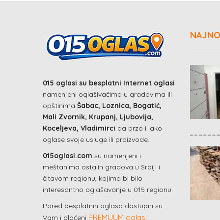
NAJNO
015 oglasi su besplatni Internet oglasi
namenjeni oglašivačima u gradovima ili
opštinima
Šabac, Loznica, Bogatić,
Mali Zvornik, Krupanj, Ljubovija,
Koceljeva, Vladimirci
da brzo i lako
oglase svoje usluge ili proizvode.
015oglasi.com
su namenjeni i
meštanima ostalih gradova u Srbiji i
čitavom regionu, kojima bi bilo
interesantno oglašavanje u 015 regionu.
Pored besplatnih oglasa dostupni su
PREMIJUM oglasi
Vam i plaćeni