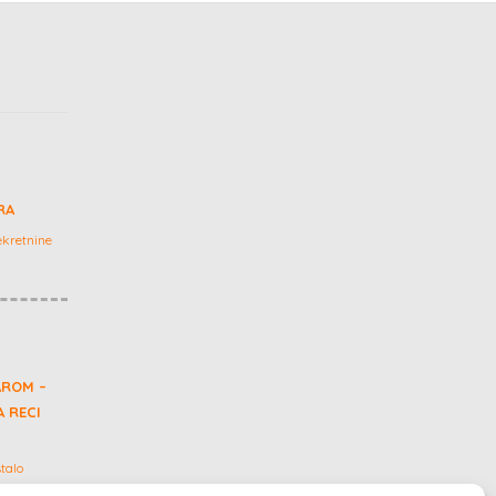
RA
kretnine
AROM –
 RECI
talo