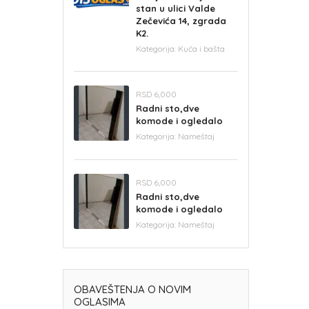
stan u ulici Valde
Zečevića 14, zgrada
K2.
Kategorija:
Kuća i bašta
RSD 6,000
Radni sto,dve
komode i ogledalo
Kategorija:
Nameštaj
RSD 6,000
Radni sto,dve
komode i ogledalo
Kategorija:
Nameštaj
OBAVEŠTENJA O NOVIM
OGLASIMA