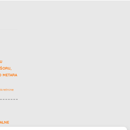
 U
 ŠORU,
0 METARA
kretnine
ALNE