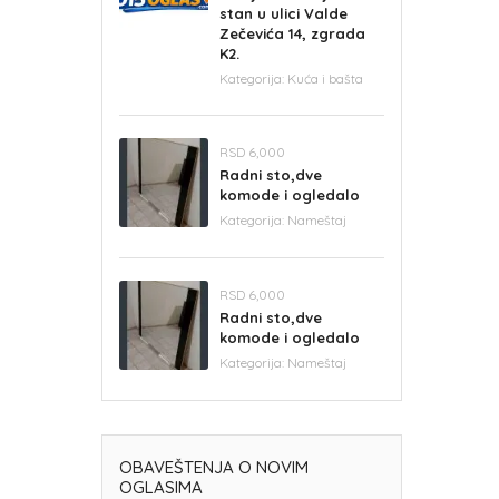
stan u ulici Valde
Zečevića 14, zgrada
K2.
Kategorija:
Kuća i bašta
RSD 6,000
Radni sto,dve
komode i ogledalo
Kategorija:
Nameštaj
RSD 6,000
Radni sto,dve
komode i ogledalo
Kategorija:
Nameštaj
OBAVEŠTENJA O NOVIM
OGLASIMA