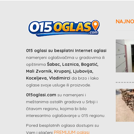
NAJNO
015 oglasi su besplatni Internet oglasi
namenjeni oglašivačima u gradovima ili
opštinima
Šabac, Loznica, Bogatić,
Mali Zvornik, Krupanj, Ljubovija,
Koceljeva, Vladimirci
da brzo i lako
oglase svoje usluge ili proizvode.
015oglasi.com
su namenjeni i
meštanima ostalih gradova u Srbiji i
čitavom regionu, kojima bi bilo
interesantno oglašavanje u 015 regionu.
Pored besplatnih oglasa dostupni su
PREMIJUM oglasi
Vam i plaćeni