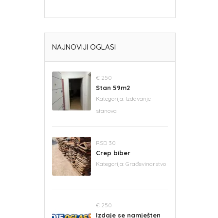
NAJNOVIJI OGLASI
€ 250
Stan 59m2
Kategorija:
Izdavanje
stanova
RSD 30
Crep biber
Kategorija:
Građevinarstvo
€ 250
Izdaje se namješten