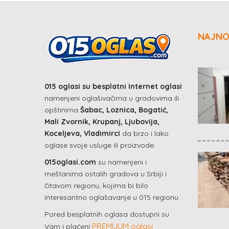
NAJNO
015 oglasi su besplatni Internet oglasi
namenjeni oglašivačima u gradovima ili
opštinima
Šabac, Loznica, Bogatić,
Mali Zvornik, Krupanj, Ljubovija,
Koceljeva, Vladimirci
da brzo i lako
oglase svoje usluge ili proizvode.
015oglasi.com
su namenjeni i
meštanima ostalih gradova u Srbiji i
čitavom regionu, kojima bi bilo
interesantno oglašavanje u 015 regionu.
Pored besplatnih oglasa dostupni su
PREMIJUM oglasi
Vam i plaćeni