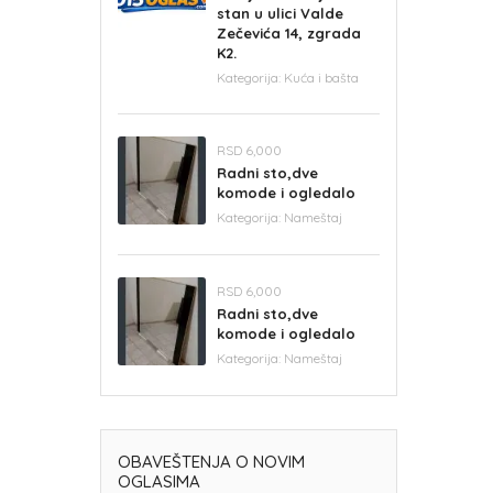
stan u ulici Valde
Zečevića 14, zgrada
K2.
Kategorija:
Kuća i bašta
RSD 6,000
Radni sto,dve
komode i ogledalo
Kategorija:
Nameštaj
RSD 6,000
Radni sto,dve
komode i ogledalo
Kategorija:
Nameštaj
OBAVEŠTENJA O NOVIM
OGLASIMA