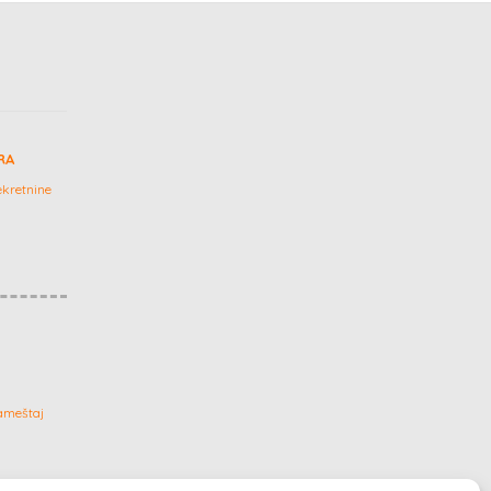
RA
kretnine
ameštaj