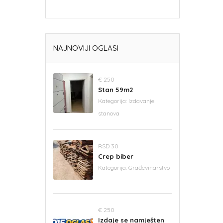
NAJNOVIJI OGLASI
€ 250
Stan 59m2
Kategorija:
Izdavanje
stanova
RSD 30
Crep biber
Kategorija:
Građevinarstvo
€ 250
Izdaje se namješten