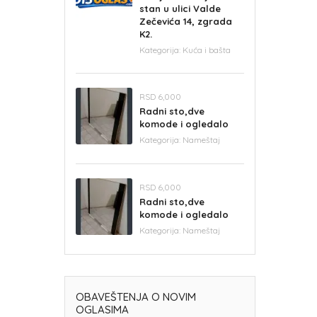
stan u ulici Valde
Zečevića 14, zgrada
K2.
Kategorija:
Kuća i bašta
RSD 6,000
Radni sto,dve
komode i ogledalo
Kategorija:
Nameštaj
RSD 6,000
Radni sto,dve
komode i ogledalo
Kategorija:
Nameštaj
OBAVEŠTENJA O NOVIM
OGLASIMA