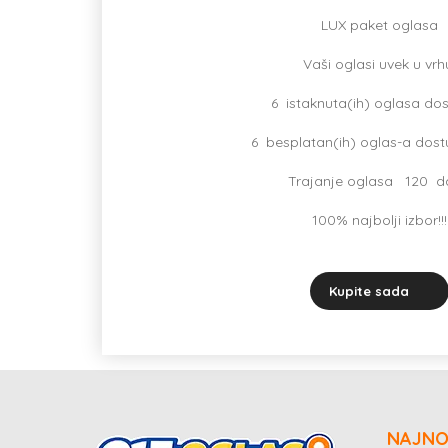
LUX paket oglasa
Vaši oglasi uvek u vrh
6 istaknuta(ih) oglasa do
6 besplatan(ih) oglas-a dos
Trajanje oglasa 120 
100% najbolji izbor!!!
Kupite sada
NAJNO