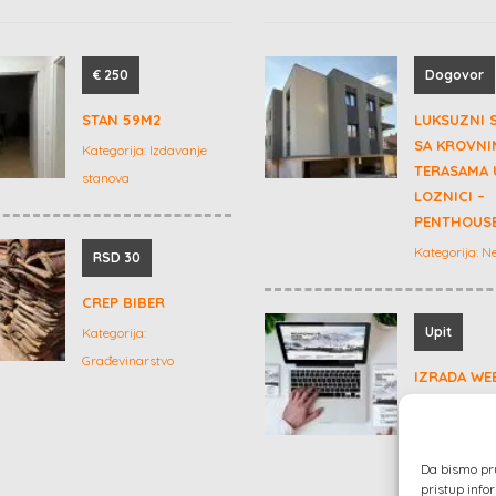
€ 250
Dogovor
STAN 59M2
LUKSUZNI 
SA KROVNI
Kategorija:
Izdavanje
TERASAMA 
stanova
LOZNICI –
PENTHOUSE
Kategorija:
Ne
RSD 30
CREP BIBER
Upit
Kategorija:
Građevinarstvo
IZRADA WE
Kategorija:
Ko
marketing
Da bismo pruž
pristup inf