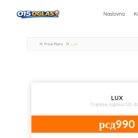
Naslovna
K
Price Plans
LUX
LUX
Trajanje oglasa 120 d
рсд990