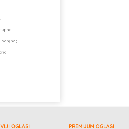
u!
stupno
tupan(no)
dana
VIJI OGLASI
PREMIJUM OGLASI