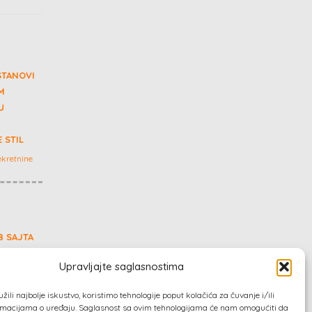
STANOVI
M
U
 STIL
kretnine
B SAJTA
nsalting,
Upravljajte saglasnostima
ili najbolje iskustvo, koristimo tehnologije poput kolačića za čuvanje i/ili
ormacijama o uređaju. Saglasnost sa ovim tehnologijama će nam omogućiti da