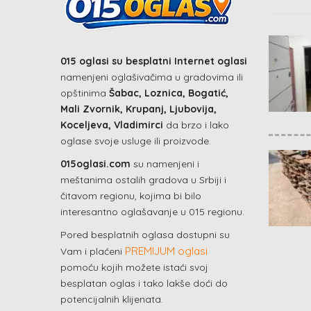
015 oglasi su besplatni Internet oglasi
namenjeni oglašivačima u gradovima ili
opštinima
Šabac, Loznica, Bogatić,
Mali Zvornik, Krupanj, Ljubovija,
Koceljeva, Vladimirci
da brzo i lako
oglase svoje usluge ili proizvode.
015oglasi.com
su namenjeni i
meštanima ostalih gradova u Srbiji i
čitavom regionu, kojima bi bilo
interesantno oglašavanje u 015 regionu.
Pored besplatnih oglasa dostupni su
PREMIJUM oglasi
Vam i plaćeni
pomoću kojih možete istaći svoj
besplatan oglas i tako lakše doći do
potencijalnih klijenata.