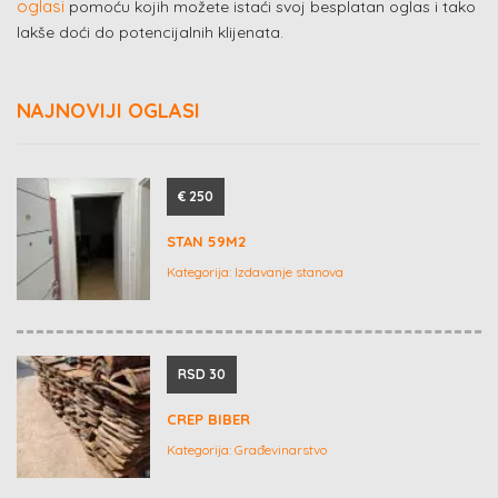
oglasi
pomoću kojih možete istaći svoj besplatan oglas i tako
lakše doći do potencijalnih klijenata.
NAJNOVIJI OGLASI
€ 250
STAN 59M2
Kategorija:
Izdavanje stanova
RSD 30
CREP BIBER
Kategorija:
Građevinarstvo