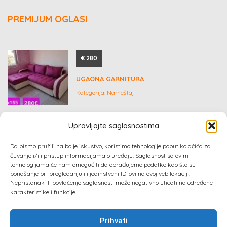
PREMIJUM OGLASI
€ 280
UGAONA GARNITURA
Kategorija:
Nameštaj
Upravljajte saglasnostima
Dogovor
Da bismo pružili najbolje iskustvo, koristimo tehnologije poput kolačića za
čuvanje i/ili pristup informacijama o uređaju. Saglasnost sa ovim
POTREBAN SARADNIK ZA ADMINISTRACIJU I
tehnologijama će nam omogućiti da obrađujemo podatke kao što su
RAZVOJ DIGITALNIH PROIZVODA
ponašanje pri pregledanju ili jedinstveni ID-ovi na ovoj veb lokaciji.
Nepristanak ili povlačenje saglasnosti može negativno uticati na određene
Kategorija:
Posao, zaposlenje
karakteristike i funkcije.
Prihvati