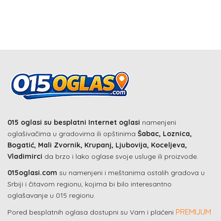
015 oglasi su besplatni Internet oglasi
namenjeni
oglašivačima u gradovima ili opštinima
Šabac, Loznica,
Bogatić, Mali Zvornik, Krupanj, Ljubovija, Koceljeva,
Vladimirci
da brzo i lako oglase svoje usluge ili proizvode.
015oglasi.com
su namenjeni i meštanima ostalih gradova u
Srbiji i čitavom regionu, kojima bi bilo interesantno
oglašavanje u 015 regionu.
PREMIJUM
Pored besplatnih oglasa dostupni su Vam i plaćeni