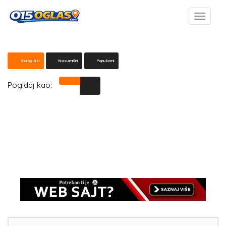
Svi oglasi
Nasumični
Popularni
Pogldaj kao: