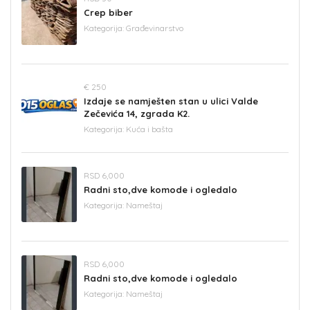
Crep biber
Kategorija:
Građevinarstvo
€ 250
Izdaje se namješten stan u ulici Valde
Zečevića 14, zgrada K2.
Kategorija:
Kuća i bašta
RSD 6,000
Radni sto,dve komode i ogledalo
Kategorija:
Nameštaj
RSD 6,000
Radni sto,dve komode i ogledalo
Kategorija:
Nameštaj