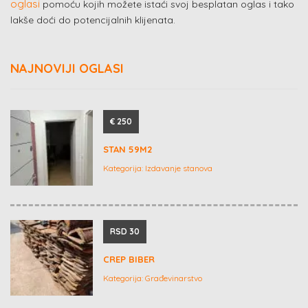
oglasi
pomoću kojih možete istaći svoj besplatan oglas i tako
lakše doći do potencijalnih klijenata.
NAJNOVIJI OGLASI
€ 250
STAN 59M2
Kategorija:
Izdavanje stanova
RSD 30
CREP BIBER
Kategorija:
Građevinarstvo