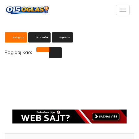
Svi oglasi
Nasumični
Popularni
Pogldaj kao: