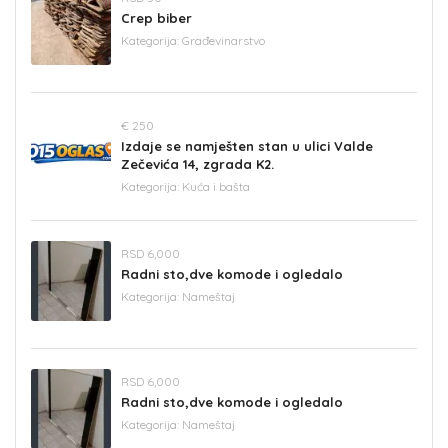
Crep biber
Kategorija:
Građevinarstvo
€ 250
Izdaje se namješten stan u ulici Valde
Zečevića 14, zgrada K2.
Kategorija:
Kuća i bašta
RSD 6,000
Radni sto,dve komode i ogledalo
Kategorija:
Nameštaj
RSD 6,000
Radni sto,dve komode i ogledalo
Kategorija:
Nameštaj