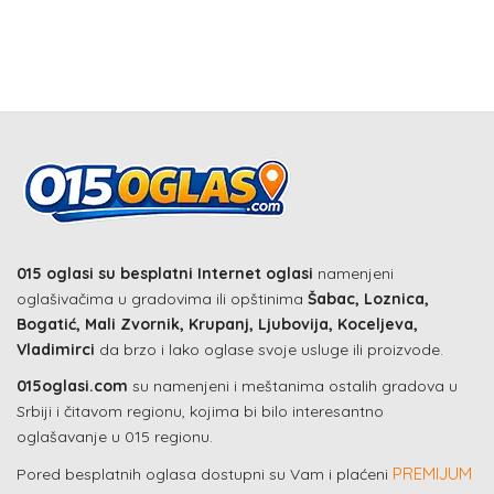
015 oglasi su besplatni Internet oglasi
namenjeni
oglašivačima u gradovima ili opštinima
Šabac, Loznica,
Bogatić, Mali Zvornik, Krupanj, Ljubovija, Koceljeva,
Vladimirci
da brzo i lako oglase svoje usluge ili proizvode.
015oglasi.com
su namenjeni i meštanima ostalih gradova u
Srbiji i čitavom regionu, kojima bi bilo interesantno
oglašavanje u 015 regionu.
PREMIJUM
Pored besplatnih oglasa dostupni su Vam i plaćeni