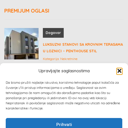
PREMIJUM OGLASI
Dogovor
LUKSUZNI STANOVI SA KROVNIM TERASAMA
U LOZNICI – PENTHOUSE STIL
Kategorija:
Nekretnine
Upravljajte saglasnostima
GARSONJERA
Da bismo pružili najbolje iskustvo, koristimo tehnologije poput kolačića za
Kategorija:
Nekretnine
čuvanje i/ili pristup informacijama o uređaju. Saglasnost sa ovim
tehnologijama će nam omogućiti da obrađujemo podatke kao što su
ponašanje pri pregledanju ili jedinstveni ID-ovi na ovoj veb lokaciji.
Nepristanak ili povlačenje saglasnosti može negativno uticati na određene
karakteristike i funkcije.
Prihvati