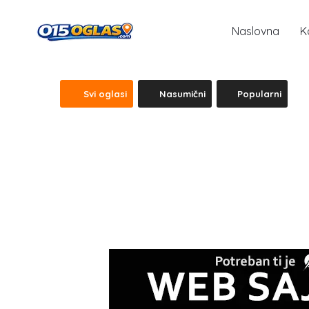
Naslovna
K
Svi oglasi
Nasumični
Popularni