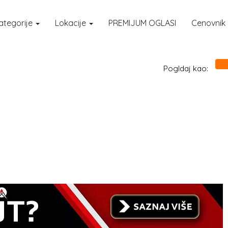
ategorije
Lokacije
PREMIJUM OGLASI
Cenovnik
Pogldaj kao: