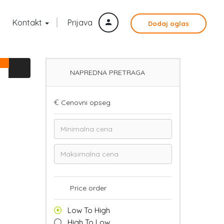
Kontakt
Prijava
Dodaj oglas
NAPREDNA PRETRAGA
€
Cenovni opseg
Price order
Low To High
High To Low