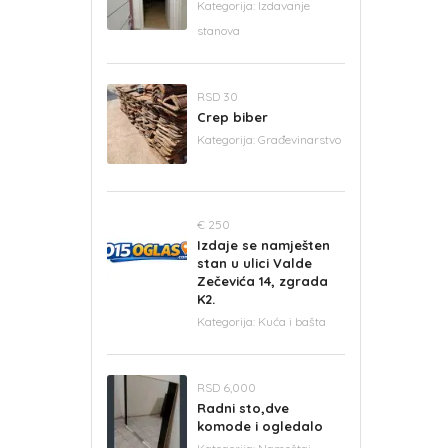
Kategorija:
Izdavanje
stanova
RSD 30
Crep biber
Kategorija:
Građevinarstvo
€ 250
Izdaje se namješten
stan u ulici Valde
Zečevića 14, zgrada
K2.
Kategorija:
Kuća i bašta
RSD 6,000
Radni sto,dve
komode i ogledalo