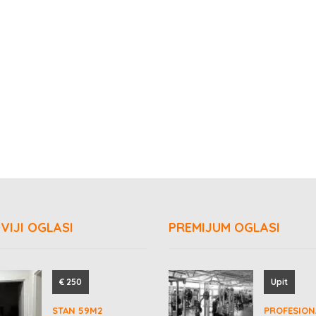
VIJI OGLASI
PREMIJUM OGLASI
€ 250
Upit
STAN 59M2
PROFESION