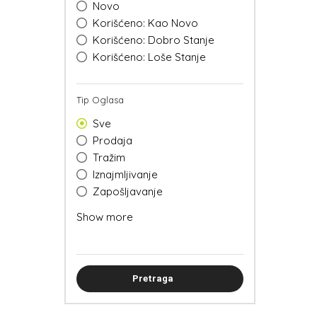
Novo
Korišćeno: Kao Novo
Korišćeno: Dobro Stanje
Korišćeno: Loše Stanje
Tip Oglasa
Sve
Prodaja
Tražim
Iznajmljivanje
Zapošljavanje
Izgubljeno/nađeno
Show more
Besplatno
Dešavanja
Drugo...
Pretraga