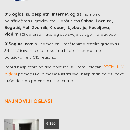
015 oglasi su besplatni Internet oglasi
namenjeni
oglašivačima u gradovima ili opštinima
Šabac, Loznica,
Bogatić, Mali Zvornik, Krupanj, Ljubovija, Koceljeva,
Vladimirci
da brzo i lako oglase svoje usluge ili proizvode.
015oglasi.com
su namenjeni i meštanima ostalih gradova u
Srbiji i čitavom regionu, kojima bi bilo interesantno
oglašavanje u 015 regionu.
PREMIJUM
Pored besplatnih oglasa dostupni su Vam i plaćeni
oglasi
pomoću kojih možete istaći svoj besplatan oglas i tako
lakše doći do potencijalnih klijenata.
NAJNOVIJI OGLASI
€ 250