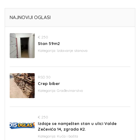
NAJNOVIJI OGLASI
€ 250
Stan 59m2
Kategorija:
Izdavanje stanova
RSD 30
Crep biber
Kategorija:
Građevinarstvo
€ 250
Izdaje se namješten stan u ulici Valde
Zečevića 14, zgrada K2.
Kategorija:
Kuća i bašta