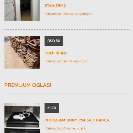
STAN 59M2
Kategorija:
Izdavanje stanova
RSD 30
CREP BIBER
Kategorija:
Građevinarstvo
PREMIJUM OGLASI
€ 170
PRODAJEM SONY PS4 SA 6 IGRICA
Kategorija:
Konzole, igrice