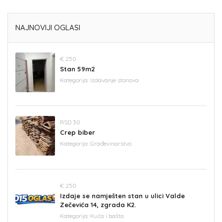
NAJNOVIJI OGLASI
€ 250
Stan 59m2
Kategorija:
Izdavanje stanova
RSD 30
Crep biber
Kategorija:
Građevinarstvo
€ 250
Izdaje se namješten stan u ulici Valde
Zečevića 14, zgrada K2.
Kategorija:
Kuća i bašta