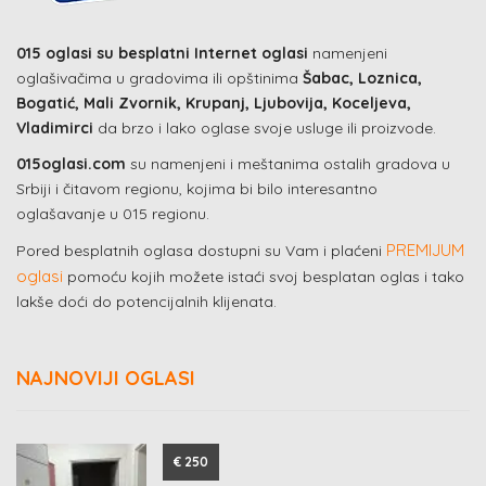
015 oglasi su besplatni Internet oglasi
namenjeni
oglašivačima u gradovima ili opštinima
Šabac, Loznica,
Bogatić, Mali Zvornik, Krupanj, Ljubovija, Koceljeva,
Vladimirci
da brzo i lako oglase svoje usluge ili proizvode.
015oglasi.com
su namenjeni i meštanima ostalih gradova u
Srbiji i čitavom regionu, kojima bi bilo interesantno
oglašavanje u 015 regionu.
PREMIJUM
Pored besplatnih oglasa dostupni su Vam i plaćeni
oglasi
pomoću kojih možete istaći svoj besplatan oglas i tako
lakše doći do potencijalnih klijenata.
NAJNOVIJI OGLASI
€ 250