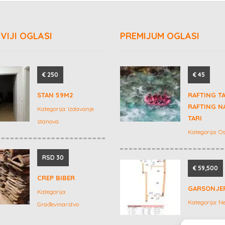
VIJI OGLASI
PREMIJUM OGLASI
€ 250
€ 45
STAN 59M2
RAFTING T
RAFTING NA
Kategorija:
Izdavanje
TARI
stanova
Kategorija:
Os
RSD 30
€ 59,500
CREP BIBER
GARSONJE
Kategorija:
Kategorija:
Ne
Građevinarstvo