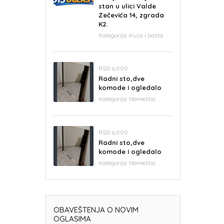
stan u ulici Valde
Zečevića 14, zgrada
K2.
Kategorija:
Kuća i bašta
RSD 6,000
Radni sto,dve
komode i ogledalo
Kategorija:
Nameštaj
RSD 6,000
Radni sto,dve
komode i ogledalo
Kategorija:
Nameštaj
OBAVEŠTENJA O NOVIM
OGLASIMA