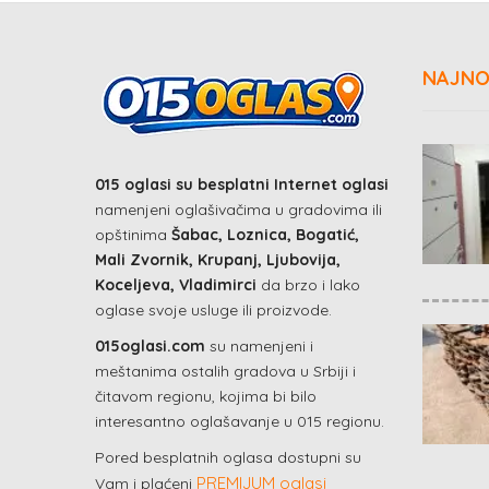
NAJNO
015 oglasi su besplatni Internet oglasi
namenjeni oglašivačima u gradovima ili
opštinima
Šabac, Loznica, Bogatić,
Mali Zvornik, Krupanj, Ljubovija,
Koceljeva, Vladimirci
da brzo i lako
oglase svoje usluge ili proizvode.
015oglasi.com
su namenjeni i
meštanima ostalih gradova u Srbiji i
čitavom regionu, kojima bi bilo
interesantno oglašavanje u 015 regionu.
Pored besplatnih oglasa dostupni su
PREMIJUM oglasi
Vam i plaćeni