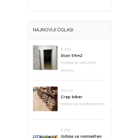
NAJNOVIJI OGLASI
€ 250
Stan 59m2
Kategorija:
Izdavanje
stanova
RSD 30
Crep biber
Kategorija:
Građevinarstvo
€ 250
Izdaje se namješten