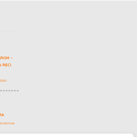
AROM –
 RECI
talo
RA
kretnine