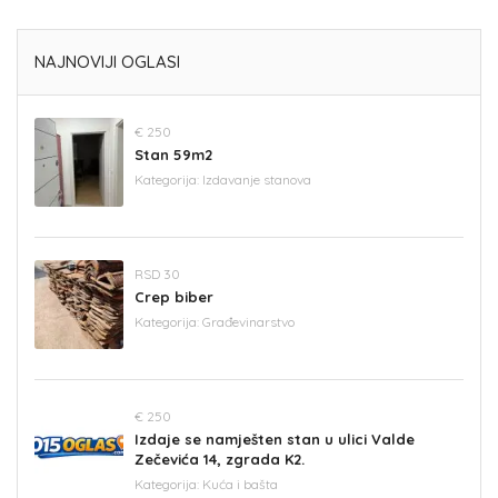
NAJNOVIJI OGLASI
€ 250
Stan 59m2
Kategorija:
Izdavanje stanova
RSD 30
Crep biber
Kategorija:
Građevinarstvo
€ 250
Izdaje se namješten stan u ulici Valde
Zečevića 14, zgrada K2.
Kategorija:
Kuća i bašta