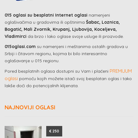
015 oglasi su besplatni Internet oglasi
namenjeni
oglašivačima u gradovima ili opštinima
Šabac, Loznica,
Bogatić, Mali Zvornik, Krupanj, Ljubovija, Koceljeva,
Vladimirci
da brzo i lako oglase svoje usluge ili proizvode.
015oglasi.com
su namenjeni i meštanima ostalih gradova u
Srbiji i čitavom regionu, kojima bi bilo interesantno
oglašavanje u 015 regionu.
PREMIJUM
Pored besplatnih oglasa dostupni su Vam i plaćeni
oglasi
pomoću kojih možete istaći svoj besplatan oglas i tako
lakše doći do potencijalnih klijenata.
NAJNOVIJI OGLASI
€ 250