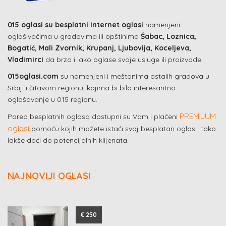
015 oglasi su besplatni Internet oglasi
namenjeni
oglašivačima u gradovima ili opštinima
Šabac, Loznica,
Bogatić, Mali Zvornik, Krupanj, Ljubovija, Koceljeva,
Vladimirci
da brzo i lako oglase svoje usluge ili proizvode.
015oglasi.com
su namenjeni i meštanima ostalih gradova u
Srbiji i čitavom regionu, kojima bi bilo interesantno
oglašavanje u 015 regionu.
PREMIJUM
Pored besplatnih oglasa dostupni su Vam i plaćeni
oglasi
pomoću kojih možete istaći svoj besplatan oglas i tako
lakše doći do potencijalnih klijenata.
NAJNOVIJI OGLASI
€ 250