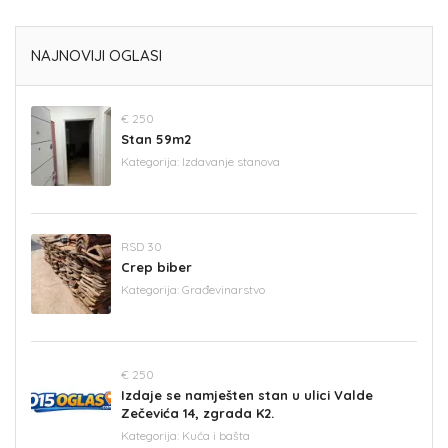
NAJNOVIJI OGLASI
€ 250
Stan 59m2
Kategorija:
Izdavanje stanova
RSD 30
Crep biber
Kategorija:
Građevinarstvo
€ 250
Izdaje se namješten stan u ulici Valde
Zečevića 14, zgrada K2.
Kategorija:
Kuća i bašta