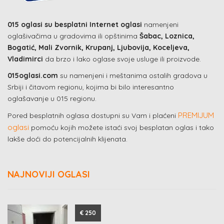
015 oglasi su besplatni Internet oglasi
namenjeni
oglašivačima u gradovima ili opštinima
Šabac, Loznica,
Bogatić, Mali Zvornik, Krupanj, Ljubovija, Koceljeva,
Vladimirci
da brzo i lako oglase svoje usluge ili proizvode.
015oglasi.com
su namenjeni i meštanima ostalih gradova u
Srbiji i čitavom regionu, kojima bi bilo interesantno
oglašavanje u 015 regionu.
PREMIJUM
Pored besplatnih oglasa dostupni su Vam i plaćeni
oglasi
pomoću kojih možete istaći svoj besplatan oglas i tako
lakše doći do potencijalnih klijenata.
NAJNOVIJI OGLASI
€ 250