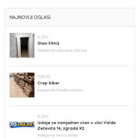
NAJNOVIJI OGLASI
€ 250
Stan 59m2
Kategorija:
Izdavanje stanova
RSD 30
Crep biber
Kategorija:
Građevinarstvo
€ 250
Izdaje se namješten stan u ulici Valde
Zečevića 14, zgrada K2.
Kategorija:
Kuća i bašta