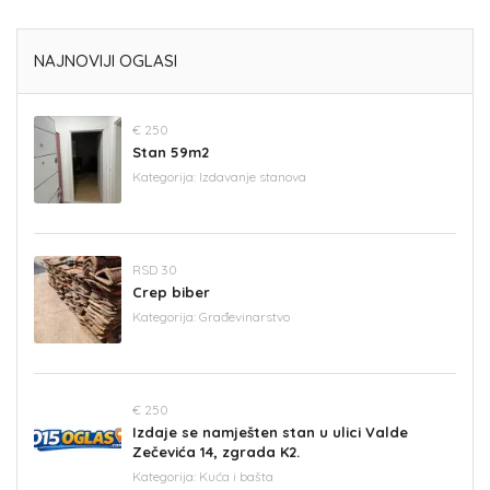
NAJNOVIJI OGLASI
€ 250
Stan 59m2
Kategorija:
Izdavanje stanova
RSD 30
Crep biber
Kategorija:
Građevinarstvo
€ 250
Izdaje se namješten stan u ulici Valde
Zečevića 14, zgrada K2.
Kategorija:
Kuća i bašta