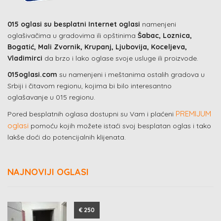
015 oglasi su besplatni Internet oglasi
namenjeni
oglašivačima u gradovima ili opštinima
Šabac, Loznica,
Bogatić, Mali Zvornik, Krupanj, Ljubovija, Koceljeva,
Vladimirci
da brzo i lako oglase svoje usluge ili proizvode.
015oglasi.com
su namenjeni i meštanima ostalih gradova u
Srbiji i čitavom regionu, kojima bi bilo interesantno
oglašavanje u 015 regionu.
PREMIJUM
Pored besplatnih oglasa dostupni su Vam i plaćeni
oglasi
pomoću kojih možete istaći svoj besplatan oglas i tako
lakše doći do potencijalnih klijenata.
NAJNOVIJI OGLASI
€ 250